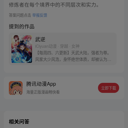
修炼者在每个境界中的不同层次和实力。
答案问题点击
举报反馈
提到的作品
武逆
iCiyuan动漫 · 穿越 · 女神
【每周四、六更新】天武大陆，强者为尊。
风家大少风浩，身怀绝世体质，却被认为是
修炼废柴，受尽屈辱！ 机缘之下，身体异
变，让他逆转人生！他以异晶锻体，成就无
上肉身。 待得掌控虚武之时，碎灭乾坤，怒
腾讯动漫App
斩八方！
立即下载
海量正版漫画畅快看
相关问答