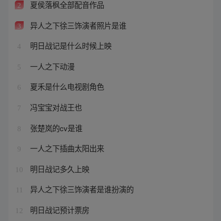
夏侯落枫全部配音作品
2
异人之下徐三饰演者照片是谁
3
明日战记是什么时候上映
4
一人之下动漫
5
夏禾是什么电视剧角色
6
冯宝宝对战王也
7
张楚岚的cv是谁
8
一人之下插曲太阳出来
9
明日战记多久上映
10
异人之下徐三饰演者是谁扮演的
11
明日战记预计票房
12