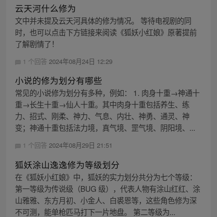
云天河什么修为
文中并未提及云天河具体的修为情况。 等待电视剧的同
时，也可以点击下方链接来阅读《狐妖小红娘》原著提前
了解剧情了！
1 个回答
2024年08月24日 12:29
小说的修为划分有哪些
常见的小说修为划分有多种，例如： 1. 肉身十重→神通十
重→长生十重→仙人十重。其中肉身十重包括养生、练
力、招式、刚柔、神力、气息、内壮、神勇、通灵、神
变；神通十重包括法力境，真气境、罡气境、阴阳境、...
1 个回答
2024年08月29日 21:51
狐妖涂山逸逸修为等级划分
在《狐妖小红娘》中，狐妖的实力划分共分为七个等级：
第一等级为传说级（BUG 级），代表人物有涂山红红、涂
山雅雅、东方月初、小金人、白裘恩等，这些角色修为深
不可测，能单枪匹马打下一片地盘。 第二等级为...