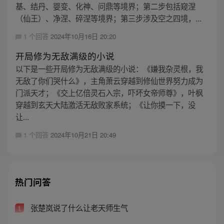
基、结丹、婴变、化神、问鼎等境界；第二步包括窥涅
（仙王）、净涅、碎涅等境界；第三步涉及空之四境，...
1 个回答
2024年10月16日 20:20
开局修为无敌满级的小说
以下是一些开局修为无敌满级的小说：《嫌我杂灵根，我
无敌了你们哭什么》，主角萧云穿越到修仙世界努力成为
门派天才；《交上亿倍灵石入宗，吓坏女帝师尊》，叶枫
穿越到玄天大陆激活无敌败家系统；《让你摸一下，没
让...
1 个回答
2024年10月21日 20:49
热门问答
张楚岚说了什么让老天师生气
1