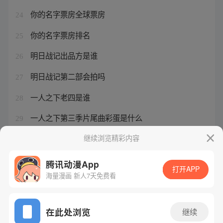
你的名字票房全球票房
24
你的名字票房排名
25
明日战记出品方是谁
26
明日战记第二部会拍吗
27
一人之下老四是谁
28
一人之下第三季片尾曲彩蛋是什么
29
一人之下夏禾初次登场第几集
继续浏览精彩内容
30
腾讯动漫App
打开APP
海量漫画 新人7天免费看
腾讯漫画
起点读书
QQ阅读
网站备案/许可证号：粤B2-20090059-5
在此处浏览
继续
Copyright©1998 - 2026 Tencent. All Rights Reserved