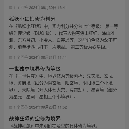
1 个回答
2024年08月30日 16:41
狐妖小红娘修为划分
在《狐妖小红娘》中，实力划分共分为七个等级： 第一等
级为传说级（BUG 级），代表人物有涂山红红、涂山雅
雅、东方月初、小金人、白裘恩等，这些角色修为深不可
测，能单枪匹马打下一片地盘。 第二等级为妖皇级...
1 个回答
2024年08月31日 11:11
一世独尊境界修为等级
在《一世独尊》中，境界修为等级包括：先天境、玄武
境、紫府境（细分为阴玄境，阳玄境，阴阳境三个小境
界）、天魄境（开人体七大穴，渡雷劫）、星君境（细分
为星元，星河，星相三个小境界）。
1 个回答
2024年09月23日 11:52
战神狂飙的空修为境界
《战神狂飙》中未明确提及空的具体修为境界。