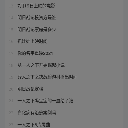
7月19日上映的电影
13
明日战记投资方是谁
14
明日战记票房是多少
15
抓娃娃上映时间
16
你的名字重映2021
17
从一人之下开始崛起小说
18
异人之下之决战碧游村播出时间
19
明日战记定档
20
一人之下冯宝宝的一血给了谁
21
白化病有治愈案例吗
22
一人之下5片尾曲
23