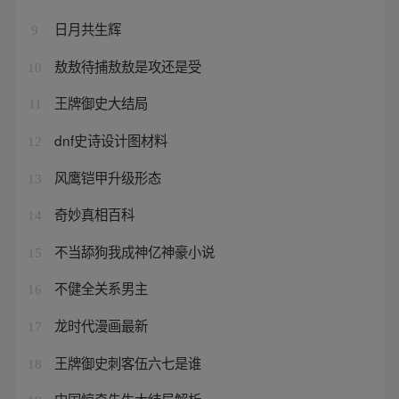
日月共生辉
9
敖敖待捕敖敖是攻还是受
10
王牌御史大结局
11
dnf史诗设计图材料
12
风鹰铠甲升级形态
13
奇妙真相百科
14
不当舔狗我成神亿神豪小说
15
不健全关系男主
16
龙时代漫画最新
17
王牌御史刺客伍六七是谁
18