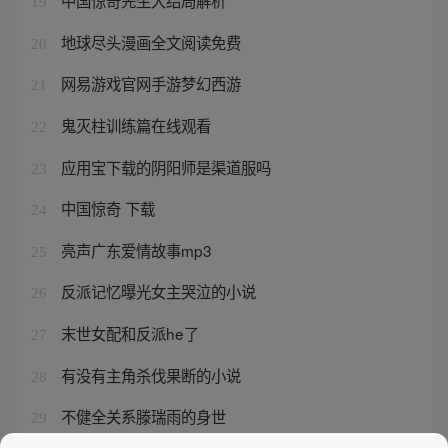
中国惊奇先生大结局解析
19
地球尽头漫画全文阅读免费
20
网易游戏官网手游梦幻西游
21
鬼灭柱训练篇在线观看
22
应用宝下载的阴阳师是渠道服吗
23
中国惊奇 下载
24
亮声广东爱情故事mp3
25
反派记忆曝光女主哭泣的小说
26
末世女配和反派he了
27
有没有主角杀伐果断的小说
28
不健全关系滕瑞雨的身世
29