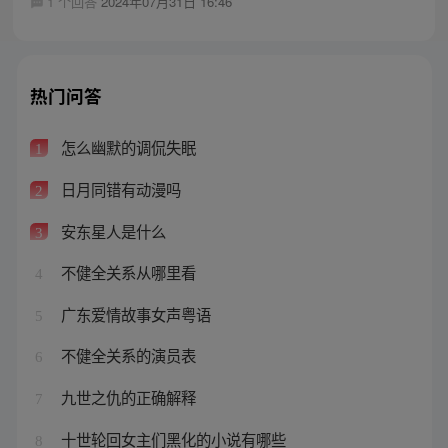
1 个回答
2024年07月31日 16:46
热门问答
怎么幽默的调侃失眠
1
日月同错有动漫吗
2
安东星人是什么
3
不健全关系从哪里看
4
广东爱情故事女声粤语
5
不健全关系的演员表
6
九世之仇的正确解释
7
十世轮回女主们黑化的小说有哪些
8