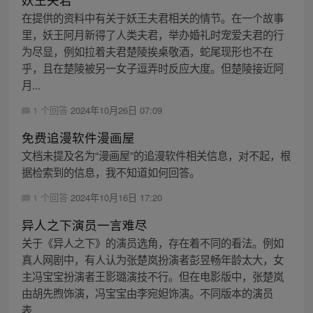
在提供的资料中有关于妖王夫君相关的情节。在一个故事
里，妖王阿月新得了人类夫君，举办婚礼时宠爱夫君的行
为尽显，例如拉着夫君楚陵挨桌敬酒，蛇尾现形也不在
乎，且在楚陵被另一女子逗弄时反应大度。但楚陵接近阿
月...
1 个回答
2024年10月26日 07:09
免费追漫软件漫画屋
文档未提及名为“漫画屋”的追漫软件相关信息，对不起，根
据检索到的信息，我不知道如何回答。
1 个回答
2024年10月16日 17:20
异人之下演员一言难尽
关于《异人之下》的演员选角，存在着不同的看法。例如
真人网剧中，有人认为张楚岚扮演者彭昱畅年龄太大，女
主冯宝宝扮演者王影璐演技不行。但在电影版中，张楚岚
由胡先煦饰演，冯宝宝由李宛妲饰演。不同版本的演员
表...