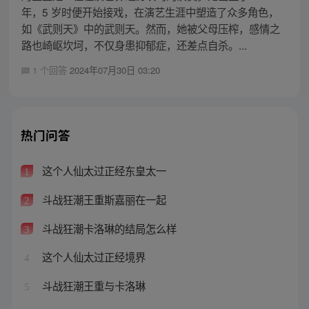
年，5 岁时便开始接戏，在演艺生涯中塑造了众多角色，
如《武则天》中的武则天。然而，她被父母压榨，感情之
路也崎岖坎坷，不仅身患抑郁症，还差点自杀。...
1 个回答
2024年07月30日 03:20
热门问答
这个人仙太过正经东皇太一
1
斗战狂潮王重斯嘉丽在一起
2
斗战狂潮卡洛琳的结局怎么样
3
这个人仙太过正经境界
4
斗战狂潮王重与卡洛琳
5