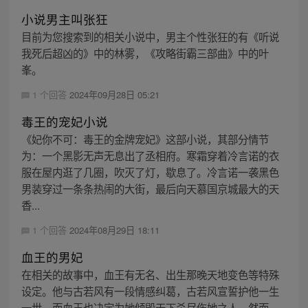
小说男主叫张狂
目前为您搜索到的相关小说中，男主个性张狂的有《听说
我死后超凶的》中的林雾，《攻略街霸三部曲》中的叶
峯。
1 个回答
2024年09月28日 05:21
毒王的宠妃小说
《妃你不可：毒王的金牌宠妃》这部小说，其部分情节
为：一个黑影无声无息出了丞相府。寒霜穿着冷言诺的衣
服在屋内逛了几圈，吹灭了灯，歇息了。冷言诺一袭黑色
男装穿过一条条热闹的大街，最后向天慕国京城最大的天
香...
1 个回答
2024年08月29日 18:11
血王的男妃
在相关的故事中，血王有无名、出生那晚天地变色等特殊
设定。他与古若风有一段情感纠葛，古若风宣誓护他一生
一世，而血王也决定为她倾毁天下杀尽伤她之人。然而，