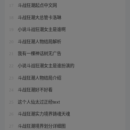
斗战狂潮起点中文网
17
斗战狂潮大总管卡洛琳
18
小说斗战狂潮女主是谁啊
19
斗战狂潮人物结局解析
20
我有一棵神话树无广告
21
小说斗战狂潮女主是谁扮演的
22
斗战狂潮人物结局介绍
23
斗战狂潮好不好看
24
这个人仙太过正经text
25
斗战狂潮实力境界铸魂天魂
26
斗战狂潮境界划分详细图
27