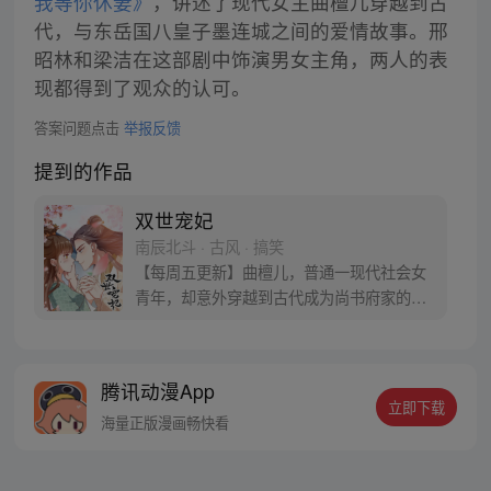
我等你休妻》
，讲述了现代女主曲檀儿穿越到古
代，与东岳国八皇子墨连城之间的爱情故事。邢
昭林和梁洁在这部剧中饰演男女主角，两人的表
现都得到了观众的认可。
答案问题点击
举报反馈
提到的作品
双世宠妃
南辰北斗 · 古风 · 搞笑
【每周五更新】曲檀儿，普通一现代社会女
青年，却意外穿越到古代成为尚书府家的四
小姐，为了回去，想方设法，但都没成功，
还被赐婚给冷酷的八王爷墨连城。在尚书府
全员上下为了迎接八王爷忙活的时候，曲檀
腾讯动漫App
儿准备再次爬墙逃离，却碰上无情装×八王
立即下载
爷。看机智八王妃如何与腹黑八王爷斗智斗
海量正版漫画畅快看
勇的欢乐日常!