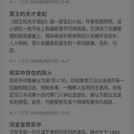
1 个回答
2024年08月20日 20:58
冥王的天才宠妃
《冥王的天才宠妃》是一部玄幻小说，作者是相思梓。该
小说在一些平台上有最新章节可供阅读。它讲述了在饕餮
馆的拍卖盛宴上，拥有绝佳炉鼎体质的少女被开出天价，
人人哄抢，而少女醒来后发生的一系列故事。另外，与
这...
1 个回答
2024年08月10日 19:47
现实中存在的异人
现实中可能被认为是“异人”的，比如黑龙江五大连池市有一
位能知晓过去、预知未来、一眼断人生死的王恩庆。还有
武当三丰派第十四代掌门人钟云龙道长，被认为是云龙道
长的原型。此外，可能那些在某个领域有着非凡成就...
1 个回答
2024年08月03日 13:53
冯宝宝现实中
冯宝宝是一位在演艺界经历坎坷的演员。她出生于 1954