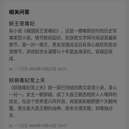
相关问答
妖王宠毒妃
有小说《祸国妖王宠毒妃》，这是一襟晚照创作的历史军
事类型小说，情节跌宕起伏，在获奇文学网可阅读其最新
章节，是一对一爽文，男女双强双洁且有丧心病狂的变态
宠情节，讲述前世水濯缨以十年复血海深仇，穿越后穿
成...
1 个回答
2024年10月27日 02:01
妖娆毒妃宠上天
《妖娆毒妃宠上天》是一部已完结的爽文虐渣小说，身心
一对一。女主一朝穿越，成了大昌王朝丞相府人人唾弃的
庶女，在这个世界里兴风作浪，将家族和朝野搅个天翻地
覆。男主是大昌王朝的战神，原本冷漠无情，却唯独对
女...
1 个回答
2024年10月14日 12:47