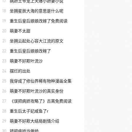
17
病娇王爷宠上天爆小娇妻小说
18
坐拥星辰大海的意思是什么呢
19
重生后皇后娘娘改嫁了免费阅读
20
萌妻不太甜
21
坐拥云起处心容大江流的原文
22
重生后皇后娘娘改稼了
23
萌妻不好欺叶流沙
24
摆烂的出处
25
我穿成了修仙界稀有物种漫画全集
26
萌妻不好欺叶流沙的真实身份
27
《误把病娇攻略了》古离免费阅读
28
重生后太子妃咸鱼了r
29
萌妻不好欺大结局剧情介绍
30
错把病娇当傲娇