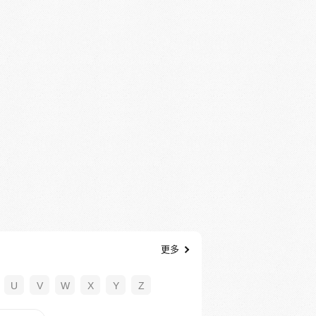
更多
U
V
W
X
Y
Z