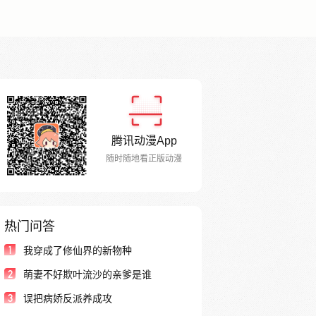
腾讯动漫App
随时随地看正版动漫
热门问答
1
我穿成了修仙界的新物种
2
萌妻不好欺叶流沙的亲爹是谁
3
误把病娇反派养成攻