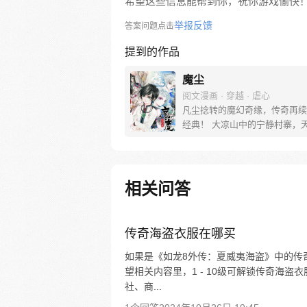
希望这些信息能帮到你，祝你游戏愉快
举报反馈
答案问题点击
提到的作品
魔尘
阅文漫画 · 穿越 · 虐心
凡尘捻转的魔幻奇缘，传奇再续
经典！ 大凉山中的宁静村寨，
的少年与青梅竹马的女孩遭遇了
实现愿望的魔鬼塑像。转眼之间
邪魔的信徒收割走了所有生命，
灵”的父亲“西大夫”被迫将孩子
相关问答
繁华的都市……一段充满爱恨情
程由此开始！
传奇海盗衣服在哪买
如果是《如龙8外传：夏威夷海盗》中的传
望相关内容里，1 - 10级可解锁传奇海
社、商...