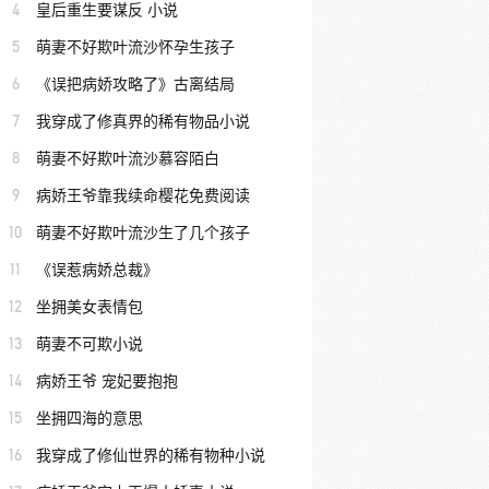
4
皇后重生要谋反 小说
5
萌妻不好欺叶流沙怀孕生孩子
6
《误把病娇攻略了》古离结局
7
我穿成了修真界的稀有物品小说
8
萌妻不好欺叶流沙慕容陌白
9
病娇王爷靠我续命樱花免费阅读
10
萌妻不好欺叶流沙生了几个孩子
11
《误惹病娇总裁》
12
坐拥美女表情包
13
萌妻不可欺小说
14
病娇王爷 宠妃要抱抱
15
坐拥四海的意思
16
我穿成了修仙世界的稀有物种小说