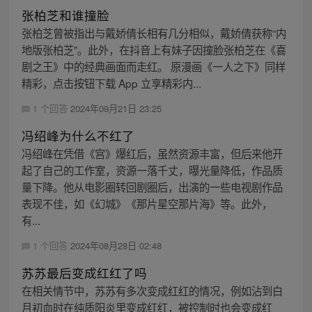
张柏芝和谁撞脸
张柏芝曾被指出与戴娇倩长相有几分相似，戴娇倩获称“内
地版张柏芝”。此外，在抖音上有妹子因撞脸张柏芝在《喜
剧之王》中的经典画面而走红。 原漫画《一人之下》同样
精彩，点击按钮下载 App 立享精彩内...
1 个回答
2024年09月21日 23:25
冯绍峰为什么不红了
冯绍峰在凭借《宫》爆红后，虽然资源丰富，但后来他开
起了自己的工作室，资源一落千丈，曝光量降低，作品质
量下降。他从电影圈转回剧圈后，出演的一些电视剧作品
表现不佳，如《幻城》《那片星空那片海》等。此外，
有...
1 个回答
2024年08月28日 02:48
苏苏最后变成红红了吗
在相关情节中，苏苏有多次变成红红的情况，例如沾到白
月初血时在纯质阳炎里变成红红，被控制时也会变成红