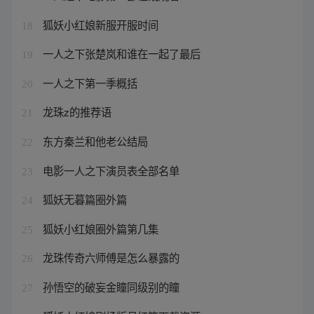
狐妖小红娘新服开服时间
18
一人之下张楚岚和谁在一起了最后
19
一人之下第一季概括
20
龙珠z的推荐语
21
东方秦兰和他老公结局
22
电影一人之下演员表全部名单
23
狐妖无暮篇圈外篇
24
狐妖小红娘圈外篇第几集
25
龙珠传奇六师傅是怎么暴露的
26
孙悟空的破妄金瞳同级别的瞳
27