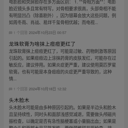
电影脸和荧屏脸存在多方面区别： 1. **骨相方面**：电影
脸近镜头多且常有特写，对骨相要求很高，头部骨相不能
有明显凹凸（除喜剧外），因为银幕会放大这些问题，例
如周冬雨、肖战、易烊千玺骨相优越；而电视...
1 个回答
2024年10月23日 00:57
龙珠软膏为啥抹上痘痘更红了
龙珠软膏抹上痘痘更红了，可能是过敏、药物刺激等原因
引起的。如果痘痘边上涂抹药膏的皮肤发红，可能存在过
敏反应，建议停用。如果炎症更严重，建议使用莫匹罗星
软膏。也有可能是本身痘痘的炎症更严重导致的，这种
情...
1 个回答
2024年10月18日 12:32
头木脸木
头木脸木可能是由多种原因引起的。如果是半边头和脸木
且呈持续性，同时头和面部浅感觉减退，需要做头颅磁共
振检查，以确定是否有急性脑梗塞或小量脑出血；如果是
整个头和面部木且呈阵发性，要做颈椎磁共振检查，排