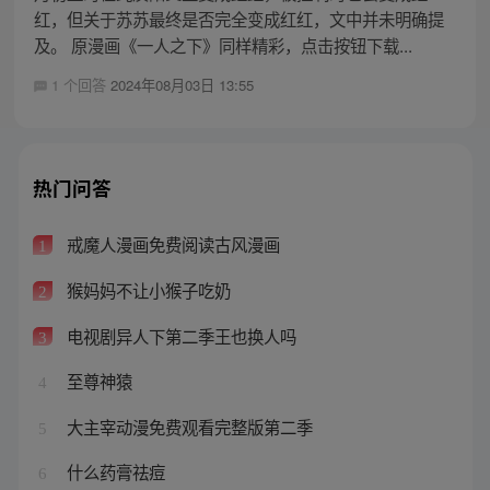
红，但关于苏苏最终是否完全变成红红，文中并未明确提
及。 原漫画《一人之下》同样精彩，点击按钮下载...
1 个回答
2024年08月03日 13:55
热门问答
戒魔人漫画免费阅读古风漫画
1
猴妈妈不让小猴子吃奶
2
电视剧异人下第二季王也换人吗
3
至尊神猿
4
大主宰动漫免费观看完整版第二季
5
什么药膏祛痘
6