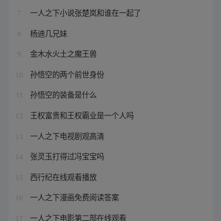
一人之下小说张楚岚和谁在一起了
7
杨迪几兄妹
8
金木水火土之魔王兽
9
孙悟空的两个前世身份
10
孙悟空的装备是什么
11
王权富贵和王权霸业是一个人吗
12
一人之下电视剧观高清
13
张灵玉打得过冯宝宝吗
14
西行纪在线观看播放
15
一人之下漫画免费阅读答案
16
一人之下电影第二部在线观看
17