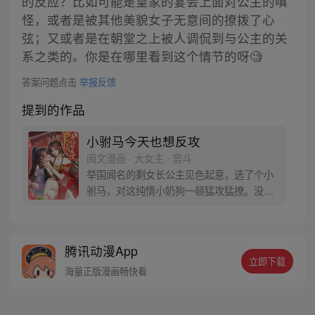
的反应？比如可能是皇家的宴会上面对公主的嗔
怪，或者是被其他美貌女子无意间的撩拨了心
弦；又或者是在朝堂之上被人调侃到与公主的关
系之类的。你是在哪里看到这个情节的呀🧐
答案问题点击
举报反馈
提到的作品
小驸马今天也想反攻
阅文漫画 · 大女主 · 宫斗
举国闻名的剩女长公主见色起意，选了个小
驸马，对这纯情小奶狗一顿猛攻猛撩。没想
到这小兔崽子，还挺凶！撒娇卖萌耍流氓无
所不能，竟把她反撩到渣都不剩！她撕逼，
他辅助；她嘴欠，他更欠。公主强攻没得
腾讯动漫App
手，却觉得身边这狂徒越看越顺眼。我家这
立即下载
小驸马，真是了不得！
海量正版漫画畅快看