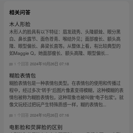
相关问答
木人形脸
木形人的脸具有以下特征：眉发疏秀、头隆额耸、眼分黑
白、鼻长露节、面色苍青、喉结外见；面部瘦长、额头高
隆、眼型偏长、鼻梁长直等。从整体上看，有比较典型的
如Maggie Q，她面部瘦长、额头高隆、眼型偏长...
1 个回答
2024年10月26日 07:18
糊脸表情包
糊脸表情包是一种表情包类型。在表情包的使用和传播过
程中，经过多次“转手”后图片像素变得模糊，这种模糊的表
情包被称为糊脸表情包，这种现象也被叫做“电子包浆”。就
像文玩经过把玩产生特殊质感一样，糊的表情包...
1 个回答
2024年10月26日 07:16
电影脸和荧屏脸的区别