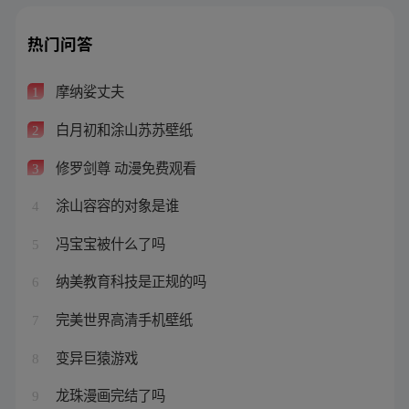
热门问答
摩纳娑丈夫
1
白月初和涂山苏苏壁纸
2
修罗剑尊 动漫免费观看
3
涂山容容的对象是谁
4
冯宝宝被什么了吗
5
纳美教育科技是正规的吗
6
完美世界高清手机壁纸
7
变异巨猿游戏
8
龙珠漫画完结了吗
9