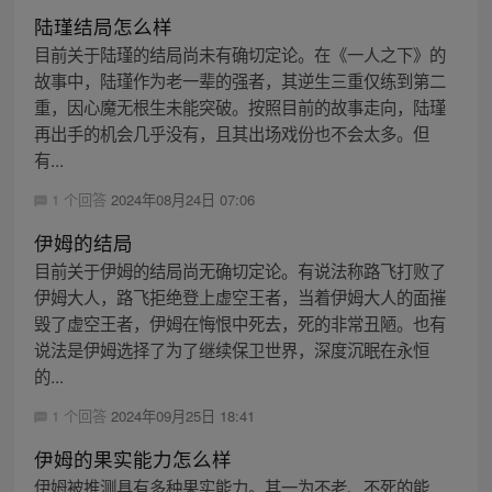
陆瑾结局怎么样
目前关于陆瑾的结局尚未有确切定论。在《一人之下》的
故事中，陆瑾作为老一辈的强者，其逆生三重仅练到第二
重，因心魔无根生未能突破。按照目前的故事走向，陆瑾
再出手的机会几乎没有，且其出场戏份也不会太多。但
有...
1 个回答
2024年08月24日 07:06
伊姆的结局
目前关于伊姆的结局尚无确切定论。有说法称路飞打败了
伊姆大人，路飞拒绝登上虚空王者，当着伊姆大人的面摧
毁了虚空王者，伊姆在悔恨中死去，死的非常丑陋。也有
说法是伊姆选择了为了继续保卫世界，深度沉眠在永恒
的...
1 个回答
2024年09月25日 18:41
伊姆的果实能力怎么样
伊姆被推测具有多种果实能力。其一为不老、不死的能