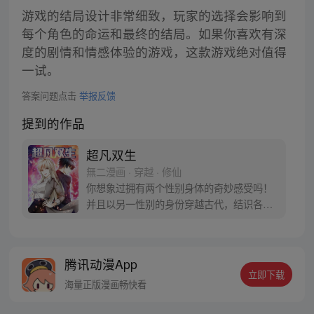
游戏的结局设计非常细致，玩家的选择会影响到
每个角色的命运和最终的结局。如果你喜欢有深
度的剧情和情感体验的游戏，这款游戏绝对值得
一试。
答案问题点击
举报反馈
提到的作品
超凡双生
無二漫画 · 穿越 · 修仙
你想象过拥有两个性别身体的奇妙感受吗！
并且以另一性别的身份穿越古代，结识各路
英雄，习得神功，做回大侠！那么，请跟随
杨奇一起踏上这惊心动魄，酣畅淋漓的武侠
之旅吧，并且保证节操满满哦~~
腾讯动漫App
立即下载
海量正版漫画畅快看