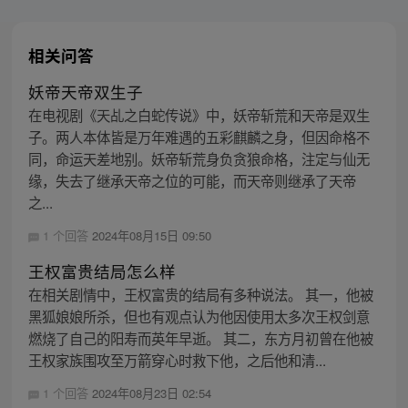
相关问答
妖帝天帝双生子
在电视剧《天乩之白蛇传说》中，妖帝斩荒和天帝是双生
子。两人本体皆是万年难遇的五彩麒麟之身，但因命格不
同，命运天差地别。妖帝斩荒身负贪狼命格，注定与仙无
缘，失去了继承天帝之位的可能，而天帝则继承了天帝
之...
1 个回答
2024年08月15日 09:50
王权富贵结局怎么样
在相关剧情中，王权富贵的结局有多种说法。 其一，他被
黑狐娘娘所杀，但也有观点认为他因使用太多次王权剑意
燃烧了自己的阳寿而英年早逝。 其二，东方月初曾在他被
王权家族围攻至万箭穿心时救下他，之后他和清...
1 个回答
2024年08月23日 02:54