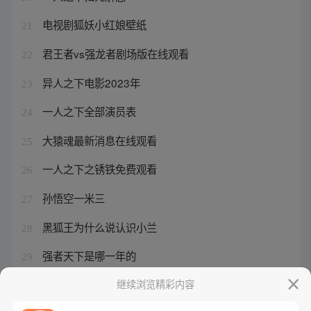
电视剧狐妖小红娘壁纸
21
君王者vs强龙者剧场版在线观看
22
异人之下电影2023年
23
一人之下全部演员表
24
大猿魂最新消息在线观看
25
一人之下之锈铁免费观看
26
孙悟空一米三
27
黑狐王为什么说认识小兰
28
强者天下是哪一年的
29
西行纪之狂王免费观看
继续浏览精彩内容
30