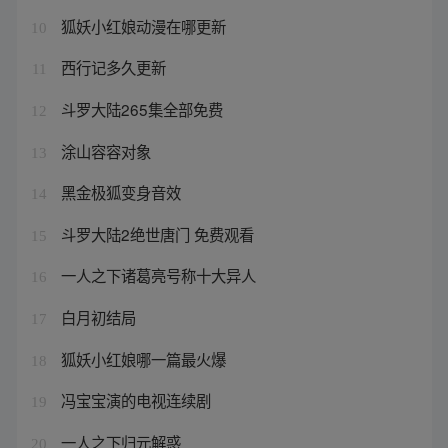
狐妖小红娘动漫在哪更新
10
西行记多久更新
11
斗罗大陆265集全部免费
12
涂山容容对象
13
黑金极狐变身音效
14
斗罗大陆2绝世唐门 免费观看
15
一人之下诸葛亮号称十大异人
16
白月初结局
17
狐妖小红娘哪一篇最火爆
18
冯宝宝演的电视连续剧
19
一人之下归元解惑
20