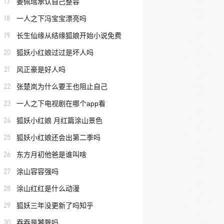
17
姜佩瑶承认自己整容
18
一人之下冯宝宝漂亮吗
19
长生仙缘从结缘狐娘开始小说免费
20
狐妖小红娘过过是坏人吗
21
风正豪是好人吗
22
张楚岚为什么要王也阻止自己
23
一人之下电视剧在哪个app看
24
狐妖小红娘 月红篇涂山景色
25
狐妖小红娘还会出第二季吗
26
东方月初他爸是谁叫啥
27
涂山容容强吗
28
涂山红红是什么动漫
29
狐妖三年没更新了吗知乎
30
吞吞是饕餮吗