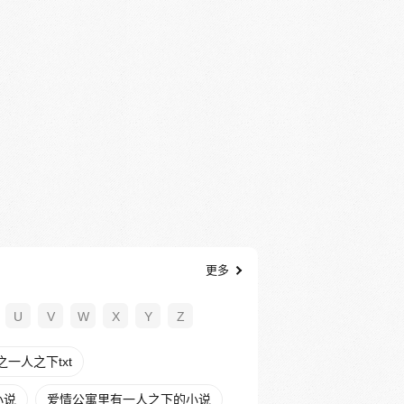
更多
U
V
W
X
Y
Z
一人之下txt
小说
爱情公寓里有一人之下的小说