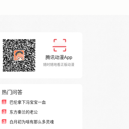
腾讯动漫App
随时随地看正版动漫
热门问答
1
巴伦拿下冯宝宝一血
2
东方秦兰的老公
3
白月初为啥有那么多灵魂