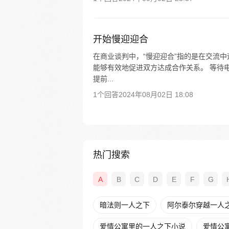
开始慢迎迎合
在商业谈判中，“慢迎迎合”指的是在交流
能够有效地促进双方达成合作关系。 等待
提前...
1个回答
2024年08月02日 18:08
热门搜索
A
B
C
D
E
F
G
暗法则一人之下
阿尔泰尔穿越一人
爱情公寓里的一人之下小说
爱情公寓