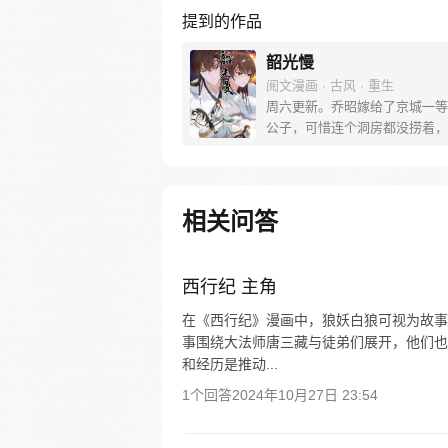
提到的作品
韶光慢
阅文漫画 · 古风 · 重生
周六更新。乔昭嫁给了京城一等
公子，可惜连个洞房都没捞着，
奉旨出征了。再相见，她被夫君
箭射死在城墙上，一睁眼成了骑
的被拐少女，绞尽脑汁琢磨着怎
京城去。
相关问答
西行纪 主角
在《西行纪》漫画中，狼妖白狼可视为故事
事围绕大法师唐三藏与徒弟们展开，他们也
和经历是推动...
1个回答
2024年10月27日 23:54