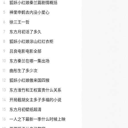
4
狐妖小红娘秦兰篇剧情概括
5
神里申鹤去内没小爱心
6
徐三王一哲
7
东方月初活了多久
8
狐妖小红娘涂山红红衣柜
9
吕良电影电影全部
10
东方秦兰在哪一集出场
11
曲彤生了多少次
12
狐妖小红娘傲来国四猴
13
东方淮竹和王权富贵什么关系
14
开局截胡女主多子多福的小说
15
东方月初壁纸超清
16
一人之下最新一季什么时候上映