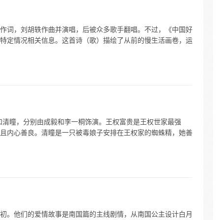
作词，刘胡轶作曲并演唱，后被众多歌手翻唱。不过，《中国好
特定情况相关信息。这首诗（歌）描绘了从前的慢生活画卷，运
和清瞳，分别由成毅和李一桐饰演。王权富贵是王权世家最强
且内心善良。清瞳是一只被毒娘子安排在王权家的蜘蛛精，她善
初。他们的爱情故事是南国篇的主线剧情，从南国公主设计白月