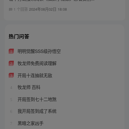
1 个回答
2024年08月02日 18:08
热门问答
明明觉醒SSS级孙悟空
1
牧龙师免费阅读理解
2
开局十连抽就无敌
3
牧龙师 百科
4
开局签到七十二地煞
5
我开局签到成了系统
6
黑暗之家凶手
7