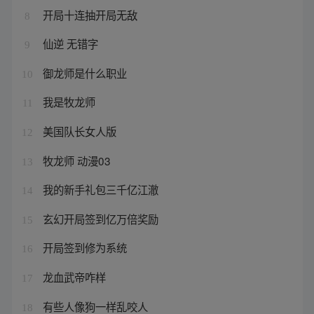
开局十连抽开局无敌
8
仙逆 无错字
9
御龙师是什么职业
10
我是牧龙师
11
美国队长女人版
12
牧龙师 动漫03
13
我的新手礼包三千亿江澈
14
玄幻开局签到亿万倍奖励
15
开局签到修为系统
16
龙血武帝咋样
17
有些人像狗一样乱咬人
18