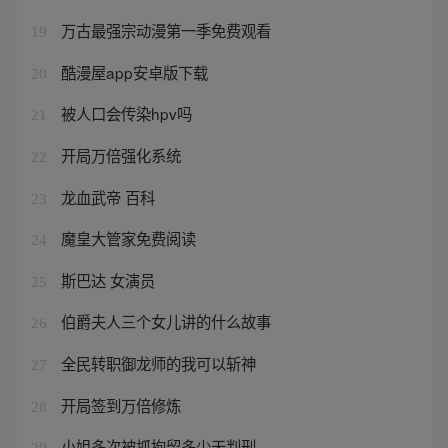
万古最强宗动漫第一季免费观看
19
酷漫屋app安卓版下载
20
被人口会传染hpv吗
21
开局万倍强化系统
22
龙血武帝 百科
23
魔皇大管家免费阅读
24
斯巴达 女演员
25
伯爵夫人三个女儿讲的什么故事
26
全民转职御龙师的我可以斩神
27
开局签到万倍修炼
28
小姐多次被抓拘留多少天判刑
29