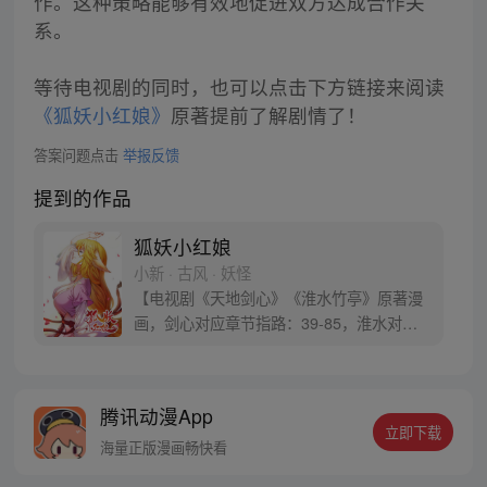
作。这种策略能够有效地促进双方达成合作关
系。
等待电视剧的同时，也可以点击下方链接来阅读
《狐妖小红娘》
原著提前了解剧情了！
答案问题点击
举报反馈
提到的作品
狐妖小红娘
小新 · 古风 · 妖怪
【电视剧《天地剑心》《淮水竹亭》原著漫
画，剑心对应章节指路：39-85，淮水对应
章节指路272-301】 迷糊萝莉小狐妖，正太
道士没节操。自古人妖生死恋，千载孽缘一
线牵。（每周周四更新。）
腾讯动漫App
立即下载
海量正版漫画畅快看