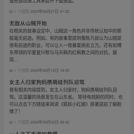
或奇游加速工具来提升下载速度。
1 个回答
2024年09月27日 01:02
无敌从山贼开始
在相关的故事设定中，山贼这一角色并非传统认知中的那
般毫无前途。例如，有的故事里提到像陈凡就认为山贼是
很有前途的职业，可以让人一夜暴富扬名立万。还有如傅
东带领的华夏复兴帮与马天枫的红枫教之间的对抗，展
现...
1 个回答
2024年09月12日 18:50
女主人归家狗妈携萌娃列队迎驾
曾有相关内容提到，女主人归家时，狗妈携萌娃列队迎
驾。这温馨的场景发生在山东省。 等待电视剧的同时，也
可以点击下方链接来阅读《狐妖小红娘》原著提前了解剧
情了！
1 个回答
2024年09月03日 09:42
一人之下手游加载慢