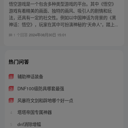
悟空游戏是一个包含多种类型游戏的平台。其中《悟空》
游戏有着精美的画面、独特的画风、吸引人的剧情和玩
法，还具有一定的社交性。例如以中国神话为背景的《黑
神话：悟空》，玩家在其中可扮演神秘的“天命人”，踏上...
1 个回答
2024年08月30日 15:01
热门问答
辅助神话装备
1
DNF100级防具哪套最强
2
风暴符文剑和辟地哪个好一点
3
塔塔帝国专属神器
4
dnf消除增幅
5