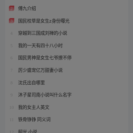
傅九介绍
2
国民校草是女生z身份曝光
3
穿越到三国成刘禅的小说
4
我的一天有四十八小时
5
国民男神是女生七爷撩不停
6
厉少盛宠亿万甜妻小说
7
沈氏出自哪里
8
沐子星司南小说叫什么名字
9
我的女主人英文
10
铁骨铮铮 同义词
11
韶光 小说
12