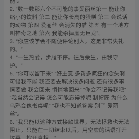
能”。
2. “数一数那六个不可能的事爱丽丝第一 能让你
缩小的饮料 第二 能让你长高的蛋糕 第三 会说话
的动物 第四 爱丽丝 会消失的猫 第五 有一个地方
叫神奇之地 第六 我能杀掉虚无巨龙”。
3. “你应该学会不随便评论别人，这是非常失礼
的。”
4. “一生热爱，步履不停。往后余生，由我守
护。”
5. “你可以留下来” “好主意 多帮多疯狂的念头啊
可惜我不能 我还要去解决很多问题 还有很多事
情要做 我会回来 悄悄地回来” “你会不记得我吧”
“我当然会记得 怎么可能忘得掉呢 制帽匠 为什么
乌鸦会像书桌呢” “我也不知道答案 别了 爱丽
丝”。
6. “我只能以这种方式接触世界，无法拯救也无法
阻止，只能在一切结束以后，用空虚的话语打开
坟墓，挖开真相。”