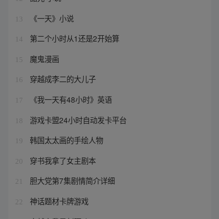
《一天》小说
13
第二个小时从1还是2开始算
14
魔鬼漫画
15
穿越成李二的大儿子
16
《我一天有48小时》英语
17
游戏卡盟24小时自动发卡平台
18
韩国太太画的手绘人物
19
穿书我拿了女主剧本
20
胆大党第7集剧情简介详细
21
神话题材卡牌游戏
22