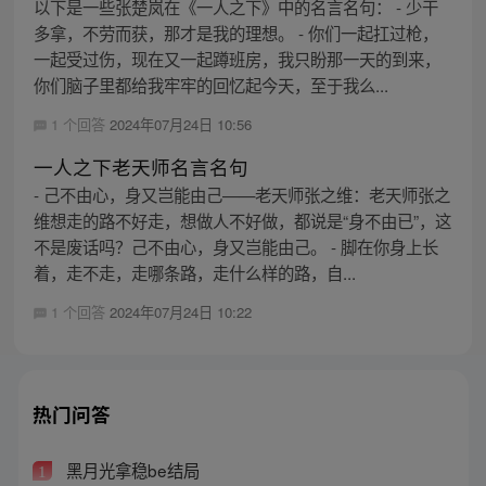
以下是一些张楚岚在《一人之下》中的名言名句： - 少干
多拿，不劳而获，那才是我的理想。 - 你们一起扛过枪，
一起受过伤，现在又一起蹲班房，我只盼那一天的到来，
你们脑子里都给我牢牢的回忆起今天，至于我么...
1 个回答
2024年07月24日 10:56
一人之下老天师名言名句
- 己不由心，身又岂能由己——老天师张之维：老天师张之
维想走的路不好走，想做人不好做，都说是“身不由已”，这
不是废话吗？己不由心，身又岂能由己。 - 脚在你身上长
着，走不走，走哪条路，走什么样的路，自...
1 个回答
2024年07月24日 10:22
热门问答
黑月光拿稳be结局
1