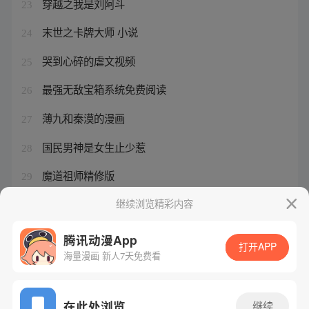
穿越之我是刘阿斗
23
末世之卡牌大师 小说
24
哭到心碎的虐文视频
25
最强无敌宝箱系统免费阅读
26
薄九和秦漠的漫画
27
国民男神是女生止少惹
28
魔道祖师精修版
29
极品全能高手免费下载花都大少
继续浏览精彩内容
30
腾讯动漫App
打开APP
海量漫画 新人7天免费看
腾讯漫画
起点读书
QQ阅读
网站备案/许可证号：粤B2-20090059-5
在此处浏览
继续