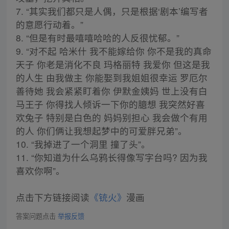
7. “其实我们都只是人偶，只是根据‘剧本’编写者
的意愿行动着。”
8. “但是有时最嘻嘻哈哈的人反很忧郁。”
9. “对不起 哈米什 我不能嫁给你 你不是我的真命
天子 你老是消化不良 玛格丽特 我爱你 但这是我
的人生 由我做主 你能娶到我姐姐很幸运 罗厄尔
善待她 我会紧紧盯着你 伊默金姨妈 世上没有白
马王子 你得找人倾诉一下你的臆想 我突然好喜
欢兔子 特别是白色的 妈妈别担心 我会做个有用
的人 你们俩让我想起梦中的可爱胖兄弟”。
10. “我掉进了一个洞里 撞了头”。
11. “你知道为什么乌鸦长得像写字台吗? 因为我
喜欢你啊”。
点击下方链接阅读
《铳火》
漫画
答案问题点击
举报反馈