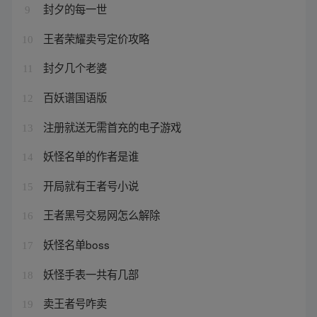
封夕的每一世
9
王者荣耀卖号定价攻略
10
封夕几个老婆
11
百妖谱国语版
12
注册就送无需首充的电子游戏
13
妖怪名单的作者是谁
14
开局就有王者号小说
15
王者黑号交易网怎么解除
16
妖怪名单boss
17
妖怪手表一共有几部
18
卖王者号咋卖
19