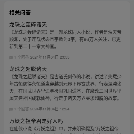
相关问答
龙珠之轰碎诸天
《龙珠之轰碎诸天》是一部龙珠同人小说，作者是浊天帝
顾渊，处于连载状态且字数为0字，有86万人关注，已更
新到第二十一章大神官。
1 个回答
2024年11月04日 23:55
龙珠之超脱诸天
《龙珠之超脱诸天》是古道氏创作的小说，讲述了失意少
年古恒偶得永恒道盘穿越到元界下界玄武界，行走混沌诸
天，在国武世界里追寻极限巩固道基，在魔改三国世界里
屠天建神国成就仙神，行走于诸天万界寻求超脱的故事。
1 个回答
2024年11月04日 12:24
万妖之祖帝君是好人吗
在仙侠小说《万妖之祖》中，并未明确提及“万妖之祖帝