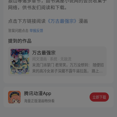
狼山等诸多章节，由书满屋小说网的会员收集于
网络，供书友们阅读和下载。
点击下方链接阅读
《万古最强宗》
漫画
答案问题点击
举报反馈
提到的作品
万古最强宗
阅文漫画 · 系统 · 无敌流
末流门派掌门 君常笑，万万没想到： 随便招
来的高冷女弟子深藏不露牛逼拉轰， 路上闭
眼救救的男弟子竟是第一天才， 踢个球把重
生后的武帝踢到怀疑人生 看着废物的小弟是
个陨落的天才 这个宗门，全是妖孽啊…… 上
腾讯动漫App
苍要我末流门派逆天，挡不住啊
立即下载
海量正版漫画畅快看