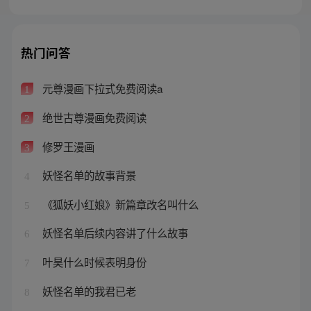
热门问答
元尊漫画下拉式免费阅读a
1
绝世古尊漫画免费阅读
2
修罗王漫画
3
妖怪名单的故事背景
4
《狐妖小红娘》新篇章改名叫什么
5
妖怪名单后续内容讲了什么故事
6
叶昊什么时候表明身份
7
妖怪名单的我君已老
8