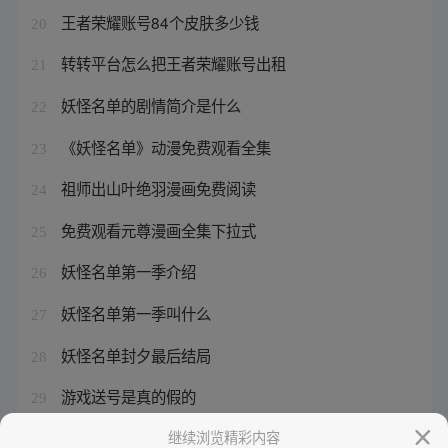
王者荣耀账号84个皮肤多少钱
20
转转平台怎么把王者荣耀账号出租
21
妖怪名单的剧情简介是什么
22
《妖怪名单》动漫免费观看全集
23
祖师出山叶绝羽漫画免费阅读
24
免费观看元尊漫画全集下拉式
25
妖怪名单第一季介绍
26
妖怪名单第一季叫什么
27
妖怪名单封夕最后结局
28
游戏送号是真的假的
29
王者荣耀账号出售交易平台
继续浏览精彩内容
30