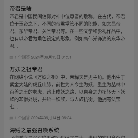
帝君是啥
帝君是中国民间信仰对神中位尊者的敬称。在古代，帝君
位于玉帝之下，不同的帝君掌管不同的职能，如文昌帝
君、东华帝君、关圣帝君等。在一些文学和影视作品中，
也有以帝君为角色设定的形象，例如高伟光饰演的东华帝
君...
1 个回答
2024年09月15日 01:51
万妖之祖帝君
在网络小说《万妖之祖》中，帝释天是男主角。他出生于
紫金大陆的虎丘山脉，前世为人今生为妖。重生为丛林中
百兽之王的老虎，踏上成妖之路，以自身之力扭转天下妖
族的悲惨处境，并统一妖族，与人族抗衡。他拥有法宝
七...
1 个回答
2024年09月14日 06:24
海贼之最强召唤系统
《海贼之最强召唤系统》讲述了二十一世纪的宅男意外穿