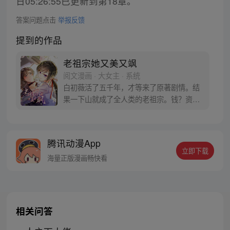
日05:26:55已更新到第18章。
答案问题点击
举报反馈
提到的作品
老祖宗她又美又飒
阅文漫画 · 大女主 · 系统
白初薇活了五千年，才等来了原著剧情。结
果一下山就成了全人类的老祖宗。钱？资产
世界第一。八大世家？只是她的奴仆。当所
有人嗷嗷叫着白初薇老祖宗时，海城段家四
爷拥她入怀。谁懂啊！这个自己看着长大的
腾讯动漫App
小屁孩，白初薇本来只是想吸取他的灵气，
立即下载
却没想到把自己搭了进去……
海量正版漫画畅快看
相关问答