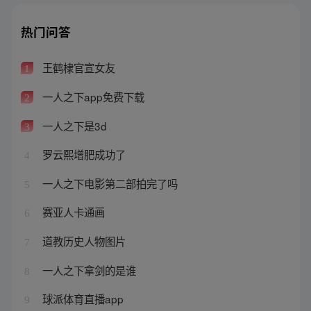
热门问答
王鹤棣官宣女友
1
一人之下app免费下载
2
一人之下是3d
3
罗云熙增肥成功了
4
一人之下电影第二部拍完了吗
5
赛亚人卡通画
6
道教历史人物图片
7
一人之下拿剑的是谁
8
球派体育直播app
9