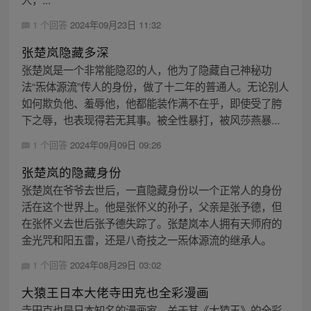
1 个回答
2024年09月23日 11:32
张楚岚隐藏多深
张楚岚是一个非常能隐忍的人，他为了隐藏自己神秘功
法“炁体源流”传人的身份，做了十二年的普通人。无论别人
如何欺负他、羞辱他，他都能装作满不在乎，即使受了胯
下之辱，也表现得若无其事。被全性暴打，被风莎燕暴...
1 个回答
2024年09月09日 09:26
张楚岚的隐藏身份
张楚岚在爷爷去世后，一直隐藏身份以一个正常人的身份
活在这个世界上。他是张怀义的孙子，父亲是张予德，但
在张怀义去世后张予德失踪了。张楚岚本人拥有天师府的
金光咒和阳五雷，还是八奇技之一炁体源流的继承人。
1 个回答
2024年08月29日 03:02
大猿王日本大佬寺田克也全彩漫画
寺田克也是日本知名的漫画家，关于其《大猿王》的全彩