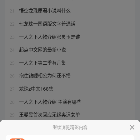
悟空龙珠原著小说叫什么
21
七龙珠一国语版文字普通话
22
一人之下人物介绍张灵玉是谁
23
起点中文网的最新小说
24
一人之下第二季有几集
25
抱住锦鲤相公为何还不播
26
龙珠z中文168集
27
一人之下人物介绍 主演有哪些
28
王曼昱首次回应无缘奥运女单
29
一人之下的年代
继续浏览精彩内容
30