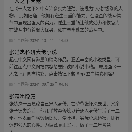
一人之下大佬
在《一人之下》中有许多实力强劲、被视为“大佬”级别的人
物。 比如陆瑾，他拥有逆生三重的能力，在漫画的战斗情
节中展现出强大的实力。逆生三重能让他的劲力和恢复力
在战斗中有着很大优势，如在与李慕玄的战斗中...
1 个回答
2024年10月11日 14:53
张楚岚科研大佬小说
起点中文网有海量的精彩作品，涵盖丰富的小说类型，可
前往起点中文网搜索您想要阅读的小说书籍。 原漫画《一
人之下》同样精彩，点击按钮下载 App 立享精彩内容！
1 个回答
2024年09月25日 04:46
张楚岚隐藏
张楚岚一直隐藏自己异人身份，在爷爷张怀义去世、父亲
张予德失踪后，他几乎放弃修炼以普通人身份生活了十二
年。他表面性格懒惰随和、爱吐槽，实际心思缜密，拥有
远超旁人的心性。为隐藏真正实力，做了十二年普通
人，...