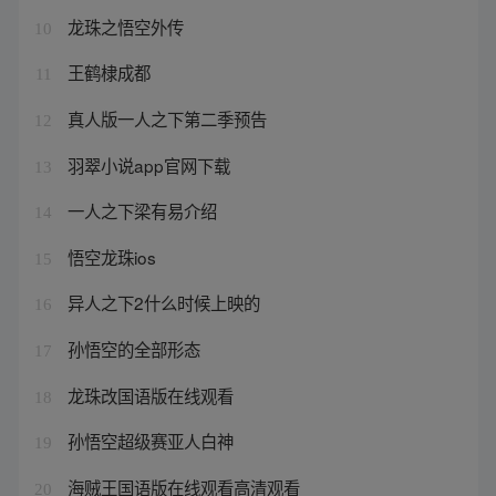
龙珠之悟空外传
10
王鹤棣成都
11
真人版一人之下第二季预告
12
羽翠小说app官网下载
13
一人之下梁有易介绍
14
悟空龙珠ios
15
异人之下2什么时候上映的
16
孙悟空的全部形态
17
龙珠改国语版在线观看
18
孙悟空超级赛亚人白神
19
海贼王国语版在线观看高清观看
20