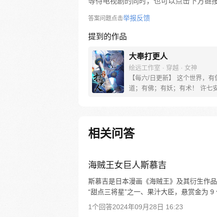
等待电视剧的同时，也可以点击下方链
举报反馈
答案问题点击
提到的作品
大奉打更人
绘远工作室 · 穿越 · 女神
【每六/日更新】 这个世界，有
道；有佛；有妖；有术！ 许七
来，发现自己身处囹圄，三日后
放边陲？！ 他起初的梦想只是
便在这个世界里当个富翁悠闲度
果…… 改编自阅文集团作者卖
相关问答
同名小说 QQ群号：799493374
海贼王女巨人斯慕吉
斯慕吉是日本漫画《海贼王》及其衍生作品中的
“甜点三将星”之一、果汁大臣，悬赏金为 9 
1个回答
2024年09月28日 16:23