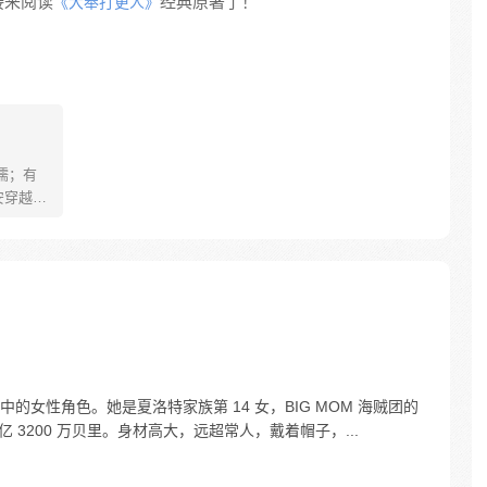
接来阅读
经典原著了！
《大奉打更人》
儒；有
安穿越醒
就要流
自保，顺
日，结
报小郎君
女性角色。她是夏洛特家族第 14 女，BIG MOM 海贼团的
亿 3200 万贝里。身材高大，远超常人，戴着帽子，...