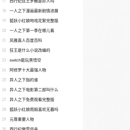
17
西行纪狂王罗睺是好人吗
18
一人之下漫画最新剧情进展
19
狐妖小红娘吻戏花絮完整版
20
一人之下第一季在哪儿看
21
风雅直人百度百科
22
狂王是什么小说改编的
23
switch能玩黑悟空
24
阿修罗十大最强人物
25
异人之下指的谁
26
异人之下电影第二部叫什么
27
异人之下免费观看完整版
28
狐妖小红娘雨姐喜欢无暮吗
29
元尊重要人物
30
西行纪傲雪母亲