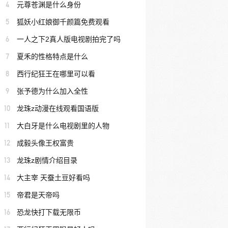
4
元尊苍渊是什么身份
5
狐妖小红娘御千颜篇免费观看
6
一人之下2真人版电视剧拍完了吗
7
夏禾的性格特点是什么
8
西行纪狂王在哪里可以看
9
张予德为什么加入全性
10
龙珠z动漫在线观看国语版
11
大白牙是什么电视剧里的人物
12
成毅头像王权富贵
13
龙珠z剧情介绍目录
14
大主宰 天蚕土豆好看吗
15
帝君是天帝吗
16
恐龙快打下载无限币