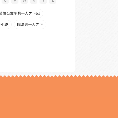
U
V
W
X
Y
Z
爱情公寓里的一人之下txt
下小说
暗法则一人之下