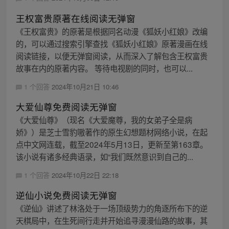
王权富贵原著在线阅读无弹窗
《王权富贵》的原著是根据同名动漫《狐妖小红娘》改编
的，可以通过搜索引擎查找《狐妖小红娘》原著漫画在线
阅读链接，以便无弹窗阅读，从而深入了解包含王权富贵
故事在内的原著内容。 等待电视剧的同时，也可以...
1 个回答
2024年10月21日 10:46
大爱仙尊免费阅读无弹窗
《大爱仙尊》（现名《大爱魔尊，我的女弟子全是病
娇》）是芝士雪豹嗷著作的原生幻想题材网络小说，在起
点中文网连载，截至2024年5月13日，更新至第163章。
该小说有诸多经典语录，如“我们既然意识到自己的...
1 个回答
2024年10月22日 22:18
逆仙小说免费阅读无弹窗
《逆仙》讲述了林洛处于一场顶级势力的角逐所布下的逆
天棋局中，在生死间行走并开始追寻漫漫仙路的故事，其