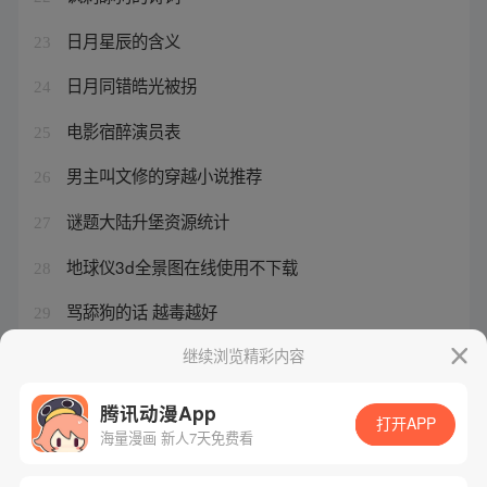
日月星辰的含义
23
日月同错皓光被拐
24
电影宿醉演员表
25
男主叫文修的穿越小说推荐
26
谜题大陆升堡资源统计
27
地球仪3d全景图在线使用不下载
28
骂舔狗的话 越毒越好
29
世界地图全图中文版
继续浏览精彩内容
30
腾讯动漫App
打开APP
海量漫画 新人7天免费看
腾讯漫画
起点读书
QQ阅读