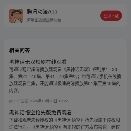
磨炼。经历无数次死亡与重生，蜕变的少年
腾讯动漫App
有鱼最终背负挚友的信念成为阿修罗王—狂
立即下载
王，更名罗侯。天界与阿修罗的百年大战随
海量正版漫画畅快看
之爆发，少年新王能否担起重任
相关问答
黑神话无双短剧在线观看
可通过稳定超清播放器观看《黑神话无双》短剧第1 - 20
集、第21 - 40集、第41 - 70集完结；也可通过手机在线播
放器观看全集，还能通过极速高清播放第01集至第40集的
内容。
1 个回答
2024年10月26日 12:22
黑神话悟空抢先版免费观看
下载和观看未经授权的《黑神话:悟空》抢先版属于侵权和
违法行为。《黑神话:悟空》有正规的官方发布渠道，建议