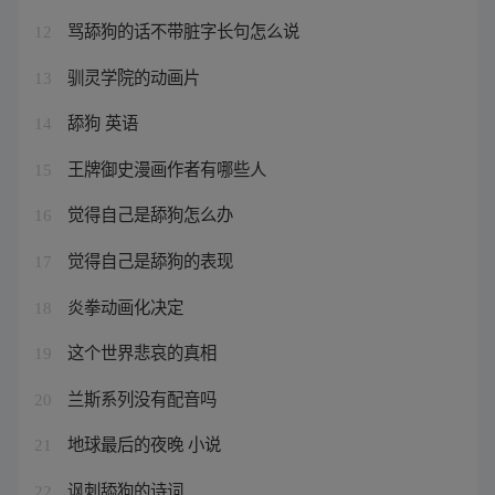
骂舔狗的话不带脏字长句怎么说
12
驯灵学院的动画片
13
舔狗 英语
14
王牌御史漫画作者有哪些人
15
觉得自己是舔狗怎么办
16
觉得自己是舔狗的表现
17
炎拳动画化决定
18
这个世界悲哀的真相
19
兰斯系列没有配音吗
20
地球最后的夜晚 小说
21
讽刺舔狗的诗词
22