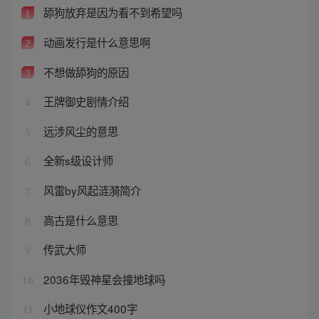
舔狗放弃是因为看不到希望吗
1
动画发行是什么意思啊
2
不想做舔狗的原因
3
王牌御史剧情介绍
4
远涉风尘的意思
5
全新s级设计师
6
风雷by风起涟漪简介
7
高古是什么意思
8
传武大师
9
2036年毁神星会撞地球吗
10
小地球仪作文400字
11