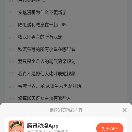
21
宠魅漫画为什么不更新了
22
陆思诚和教皇在一起了吗
23
牧龙师男主的所有龙宠
24
秋流萤写的所有小说在哪里看
25
我只是个凡人的霸气语录短句
26
我真不是修仙大佬叶辰短视频
27
吞噬世界之龙 从重生为黑龙开始
28
修真聊天群女主角有哪些人
29
九星毒奶有几个星槽
继续浏览精彩内容
30
腾讯动漫App
打开APP