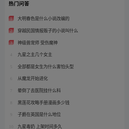
热门问答
大明春色是什么小说改编的
1
穿越民国情报贩子的小说叫什么
2
神级兽宠师 受伤魔神
3
九星之主几个女主
4
全部都是女生为什么害怕头型
5
从魔龙开始进化
6
晕倒了去医院挂什么科
7
黑莲花攻略手册漫画多少钱
8
子爵在英国是什么地位
9
九星毒奶 上架时间多久
10