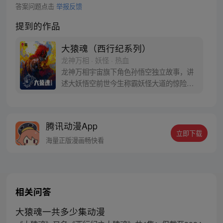
答案问题点击
举报反馈
提到的作品
大猿魂（西行纪系列）
龙神万相 · 妖怪 · 热血
龙神万相宇宙旗下角色孙悟空独立故事，讲
述大妖悟空前世今生称霸妖怪大道的惊险历
程。 妖怪大道有自己的生存之道，某日，一
位猴妖因人类的祈愿从天而降，以鬼魈之名
响彻妖界，却因堕入暗魂无法再守护重要之
腾讯动漫App
人…六十年后，他再次破石而出，背负着守
立即下载
护族人的希望和信念打败了妖怪大道的霸
海量正版漫画畅快看
主，成为猴群之王，但故事仍在继续…
相关问答
大猿魂一共多少集动漫