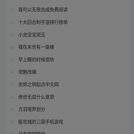
我可以无限合成免费阅读
11
十大回合制手游排行榜单
12
小龙宝宝润玉
13
我在末世有一座楼
14
早上醒的时候很热
15
宠魅改编
16
余烬之铳起点中文网
17
绝世无双什么意思
18
方羽境界划分
19
能攻城的三国手机游戏
20
吕布穿越现代