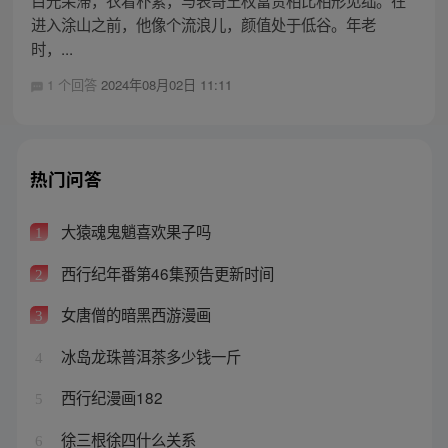
目光呆滞，衣着朴素，与表哥王权富贵相比相形见绌。在
进入涂山之前，他像个流浪儿，颜值处于低谷。年老
时，...
1 个回答
2024年08月02日 11:11
热门问答
大猿魂鬼魈喜欢果子吗
1
西行纪年番第46集预告更新时间
2
女唐僧的暗黑西游漫画
3
冰岛龙珠普洱茶多少钱一斤
4
西行纪漫画182
5
徐三根徐四什么关系
6