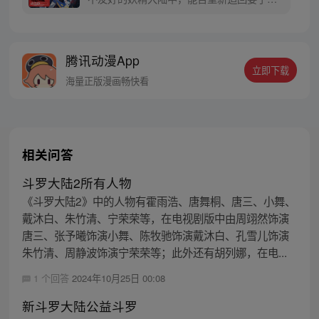
年则在海滨被人发现
千奇百怪的妖神变又会带给他怎样的重生之
路？尽在一代神王至情追妻之旅，斗罗大陆
第五部，重生唐三!
腾讯动漫App
立即下载
海量正版漫画畅快看
相关问答
斗罗大陆2所有人物
《斗罗大陆2》中的人物有霍雨浩、唐舞桐、唐三、小舞、
戴沐白、朱竹清、宁荣荣等，在电视剧版中由周翊然饰演
唐三、张予曦饰演小舞、陈牧驰饰演戴沐白、孔雪儿饰演
朱竹清、周静波饰演宁荣荣等；此外还有胡列娜，在电...
1 个回答
2024年10月25日 00:08
新斗罗大陆公益斗罗