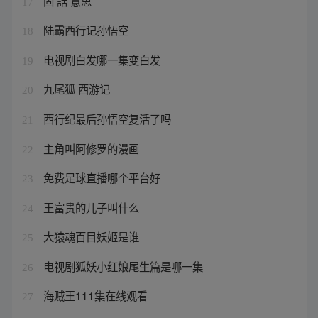
固 話 意思
17
陆霸西行记孙悟空
18
电视剧白发哪一集变白发
19
九尾狐 西游记
20
西行纪最后孙悟空复活了吗
21
主角叫阿修罗的漫画
22
免费足球直播哪个平台好
23
王富贵的儿子叫什么
24
大猿魂百目妖姬是谁
25
电视剧狐妖小红娘尾生篇是哪一集
26
海贼王111集在线观看
27