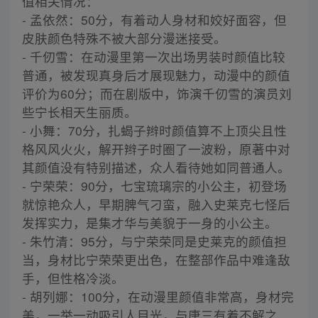
值相关情况：
- 孟依然：50分，有着动人身材和姣好面容，但
皮肤颜色特殊不被大部分漫迷接受。
- 千仞雪：在动漫里第一次出场男装时颜值比较
普通，被发现真身后才展现魅力，动漫中的颜值
评价为60分；而在剧版中，饰演千仞雪的演员刘
些宁长相天生丽质。
- 小舞：70分，扎蝎子辫时颜值算不上顶尖且性
格风风火火，解开辫子时圈了一波粉，原著中对
其颜值没有特别描述，众人看待她如同普通人。
- 宁荣荣：90分，七宝琉璃宗的小公主，初登场
就惊艳众人，早期脾气刁蛮，融入史莱克七怪后
发挥实力，是集才华与美貌于一身的小公主。
- 朱竹清：95分，与宁荣荣同是史莱克的颜值担
当，身材比宁荣荣更出色，在整部作品中难逢敌
手，但性格冷淡。
- 胡列娜：100分，在动漫里颜值非常高，身材完
美，一举一动吸引人目光，与唐三有着不解之