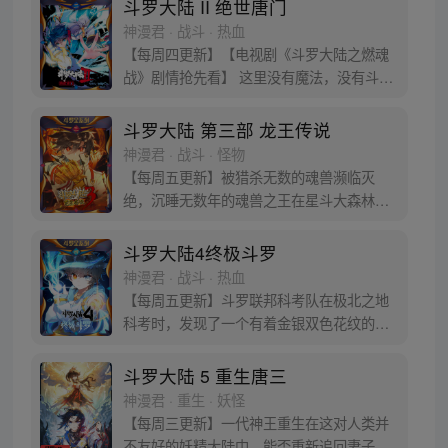
斗罗大陆 II 绝世唐门
神漫君 · 战斗 · 热血
【每周四更新】【电视剧《斗罗大陆之燃魂
战》剧情抢先看】 这里没有魔法，没有斗
气，没有武术，却有武魂。 唐门创立万年之
后的斗罗大陆上，唐门式微，一代天骄霍雨
斗罗大陆 第三部 龙王传说
浩横空出世，一切的神奇都将一一展现。 唐
神漫君 · 战斗 · 怪物
门暗器能否重振雄风，唐门能否重现辉煌，
【每周五更新】被猎杀无数的魂兽濒临灭
一切尽绝世唐门！
绝，沉睡无数年的魂兽之王在星斗大森林最
后的净土苏醒，复仇之战暗云密布。当“废武
魂”遇上执着而顽强的少年唐舞麟，万众瞩目
斗罗大陆4终极斗罗
的武魂传奇将再次被书写。我们不期待奇
神漫君 · 战斗 · 热血
迹，但要给奇迹一个机会。
【每周五更新】斗罗联邦科考队在极北之地
科考时，发现了一个有着金银双色花纹的
蛋。他们探查后发现里面居然有生命迹象，
于是赶忙将其带回研究所进行孵化。蛋孵化
斗罗大陆 5 重生唐三
出来了，可孵出来的是一个婴儿，一个和人
神漫君 · 重生 · 妖怪
类一模一样的孩子；与此同时，联邦研究所
【每周三更新】一代神王重生在这对人类并
正在解冻一名银色长发女子，而一名蓝发青
不友好的妖精大陆中，能否重新追回妻子。