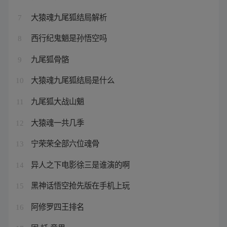
大猿魂九尾狐结局解析
7
西行纪鬼魈是孙悟空吗
8
九尾狐骨骼
9
大猿魂九尾狐结局是什么
10
九尾狐大战山魈
11
大猿魂一共几季
12
宁荣荣全部六位魂骨
13
异人之下电影徐三是谁演的啊
14
黑神话悟空抢先版在手机上玩
15
阿修罗四王排名
16