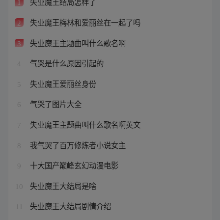
失业魔王结局怎样了
1
失业魔王梅林和爱丽丝在一起了吗
2
失业魔王主题曲叫什么歌名啊
3
气哭是什么原因引起的
4
失业魔王爱丽丝身份
5
气哭了图片大全
6
失业魔王主题曲叫什么歌名啊英文
7
我气哭了百万修炼者小说女主
8
十大国产巅峰玄幻动漫电影
9
失业魔王大结局是啥
10
失业魔王大结局剧情介绍
11