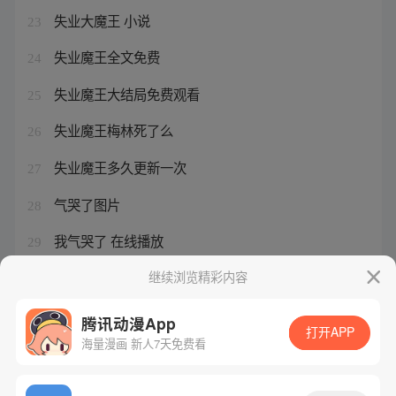
失业大魔王 小说
23
失业魔王全文免费
24
失业魔王大结局免费观看
25
失业魔王梅林死了么
26
失业魔王多久更新一次
27
气哭了图片
28
我气哭了 在线播放
29
失业魔王大结局
继续浏览精彩内容
30
腾讯动漫App
打开APP
海量漫画 新人7天免费看
腾讯漫画
起点读书
QQ阅读