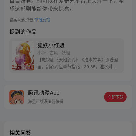
百目妖君。你可以在爱奇艺平台上关注一下，希
望这部剧能给你带来惊喜。
答案问题点击
举报反馈
提到的作品
狐妖小红娘
小新 · 古风 · 妖怪
【电视剧《天地剑心》《淮水竹亭》原著漫
画，剑心对应章节指路：39-85，淮水对应
章节指路272-301】 迷糊萝莉小狐妖，正太
道士没节操。自古人妖生死恋，千载孽缘一
线牵。（每周周四更新。）
腾讯动漫App
立即下载
海量正版漫画畅快看
相关问答