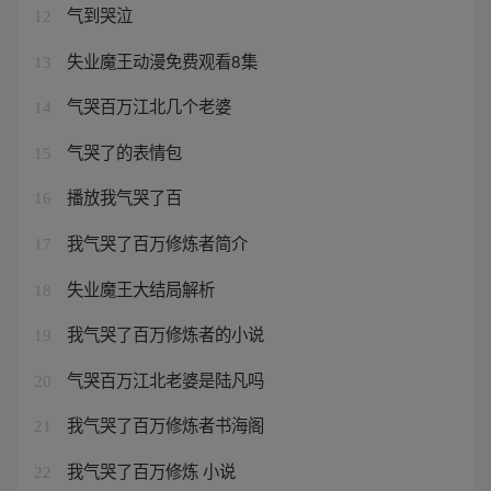
气到哭泣
12
失业魔王动漫免费观看8集
13
气哭百万江北几个老婆
14
气哭了的表情包
15
播放我气哭了百
16
我气哭了百万修炼者简介
17
失业魔王大结局解析
18
我气哭了百万修炼者的小说
19
气哭百万江北老婆是陆凡吗
20
我气哭了百万修炼者书海阁
21
我气哭了百万修炼 小说
22