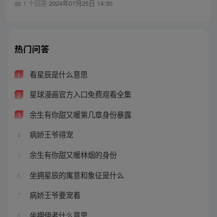
1 个回答
2024年07月25日 14:30
热门问答
看星辰是什么意思
1
星球漫画官方入口免费观看全集
2
余生有你甜又暖第几章身份暴露
3
病娇王爷得宠
4
余生有你甜又暖林烟的身份
5
坐拥星辰的寓意和象征是什么
6
病娇王爷要宠着
7
坐拥使者什么意思
8