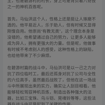
主，也是碧游村的村长，身上可是背负着八奇技
之一的神机百炼呢。
首先，马仙洪这个人，性格上还是挺让人琢磨不
透的。他平易近人，乐于助人，但有时候又显得
刚愎自用。他崇尚“有教无类”，这个理念本身是
没错的，他希望通过自己的努力，让更多人能够
成为异人，拥有更强大的力量。但是呢，他做事
有时候不考虑别人的感受，这种性格上的缺陷，
也给他带来了不少麻烦。
在碧游村篇的战斗中，马仙洪可是以一己之力对
抗了四位临时工，最后还孤身对抗了公司与全性
的六位高手，虽然最后战败了，但他在这一场战
斗中所展现出来的实力，确实让人刮目相看。他
能够轻松驾驭神机百炼，制造出各种强大的法
器，比如三宝珠、乌斗铠、晃魂铃等等，这些法
器在战斗中可是起到了关键的作用。