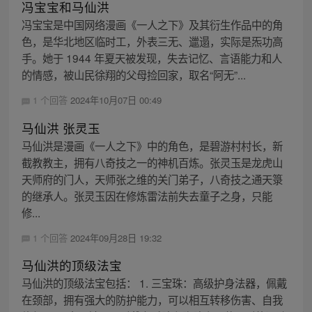
冯宝宝和马仙洪
冯宝宝是中国网络漫画《一人之下》及其衍生作品中的角
色，是华北地区临时工，外表三无、邋遢，实际是炁功高
手。她于 1944 年夏天被发现，失去记忆、言语能力和人
的情感，被山民徐翔的父母捡回家，取名“阿无”...
1 个回答
2024年10月07日 00:49
马仙洪 张灵玉
马仙洪是漫画《一人之下》中的角色，是碧游村村长，新
截教教主，拥有八奇技之一的神机百炼。张灵玉是龙虎山
天师府的门人，天师张之维的关门弟子，八奇技之通天箓
的继承人。张灵玉因在修炼雷法前失去童子之身，只能
修...
1 个回答
2024年09月28日 19:32
马仙洪的顶级法宝
马仙洪的顶级法宝包括： 1. 三宝珠：高级护身法器，佩戴
在颈部，拥有强大的防护能力，可以相互转移伤害、自我