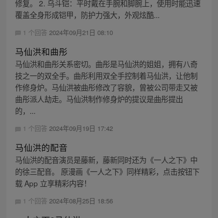
修复。 2. 乌斗铠：平时戴在手腕和脚腕上，使用时能迅速
覆盖全身形成铠甲，防护力强大，外观炫酷...
1 个回答
2024年09月21日 08:10
马仙洪和曲彤
马仙洪和曲彤关系密切。曲彤是马仙洪的姐姐，拥有八奇
技之一的双全手。曲彤利用双全手控制着马仙洪，让他制
作修身炉。马仙洪被曲彤修改了容貌，曾被公司带走又被
曲彤派人劫走。马仙洪制作修身炉的提议是曲彤提出
的，...
1 个回答
2024年09月19日 17:42
马仙洪的配音
马仙洪的配音演员是藤新，藤新同时还为《一人之下》中
的徐三配音。 原漫画《一人之下》同样精彩，点击按钮下
载 App 立享精彩内容！
1 个回答
2024年08月25日 18:56