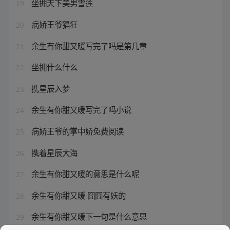
坐拥天下美男雪莲
19
病娇王爷猖狂
20
余生有你甜又暖写完了吗是第几章
21
坐拥什么什么
22
携星辰入梦
23
余生有你甜又暖写完了吗小说
24
病娇王爷的掌中娇免费阅读
25
携着星辰大海
26
余生有你甜又暖的意思是什么呢
27
余生有你甜又暖 囧囧有妖的
28
余生有你甜又暖下一句是什么意思
29