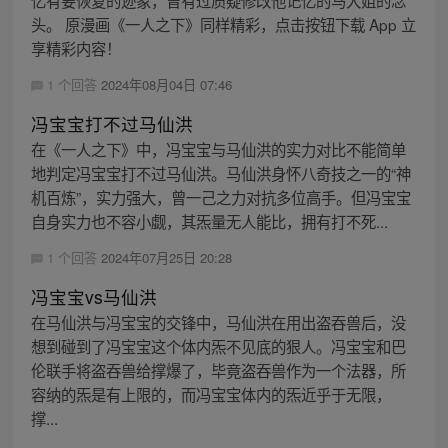
头。 原漫画《一人之下》同样精彩，点击按钮下载 App 立
享精彩内容！
1 个回答
2024年08月04日 07:46
冯宝宝打不过马仙洪
在《一人之下》中，冯宝宝与马仙洪的实力对比不能简单
地判定冯宝宝打不过马仙洪。马仙洪身怀八奇技之一的“神
机百炼”，实力强大，曾一己之力对抗多位高手。但冯宝宝
自身实力也不容小觑，其炁量无人能比，拥有打不死...
1 个回答
2024年07月25日 20:28
冯宝宝vs马仙洪
在马仙洪与冯宝宝的交锋中，马仙洪在用出盗吞兽后，没
想到碰到了冯宝宝这个体内炁不见底的狠人。冯宝宝和巴
伦联手将盗吞兽给撑爆了，毕竟盗吞兽作为一个法器，所
容纳的炁是有上限的，而冯宝宝体内的炁近乎于无限，
撑...