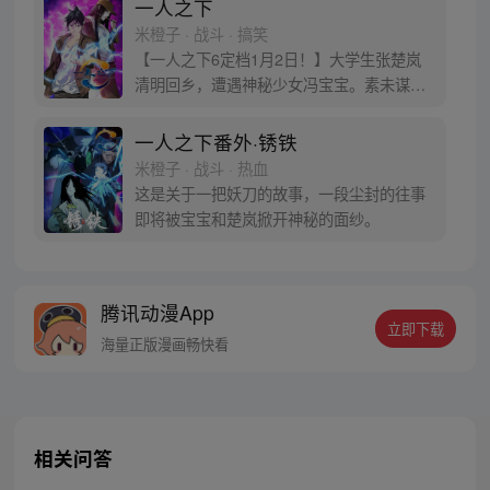
一人之下
米橙子 · 战斗 · 搞笑
【一人之下6定档1月2日！】大学生张楚岚
清明回乡，遭遇神秘少女冯宝宝。素未谋面
的冯宝宝却对张楚岚异常熟悉，并将其带去
自己打工的快递公司。为了帮冯宝宝寻找她
一人之下番外·锈铁
的身世，也为了查清自己与爷爷身上的秘
米橙子 · 战斗 · 热血
密，张楚岚的生活被彻底颠覆，与冯宝宝一
这是关于一把妖刀的故事，一段尘封的往事
同踏上“异人”之旅。
即将被宝宝和楚岚掀开神秘的面纱。
腾讯动漫App
立即下载
海量正版漫画畅快看
相关问答