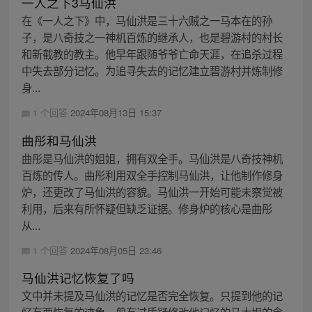
一人之下3马仙洪
在《一人之下》中，马仙洪是三十六贼之一马本在的孙
子，是八奇技之一神机百炼的继承人，也是碧游村的村长
和新截教的教主。他早年跟随爷爷亡命天涯，在追杀过程
中失去部分记忆。为追寻失去的记忆建立碧游村并炼制修
身...
1 个回答
2024年08月13日 15:37
曲彤和马仙洪
曲彤是马仙洪的姐姐，拥有双全手。马仙洪是八奇技神机
百炼的传人。曲彤利用双全手控制马仙洪，让他制作修身
炉，还更改了马仙洪的容貌。马仙洪一开始可能未察觉被
利用，后来有所怀疑但缺乏证据。修身炉的核心是曲彤
从...
1 个回答
2024年08月05日 23:46
马仙洪记忆恢复了吗
文中并未提及马仙洪的记忆是否完全恢复。只提到他的记
忆有要恢复的迹象，曾有过质疑修改他记忆的马大姐的念