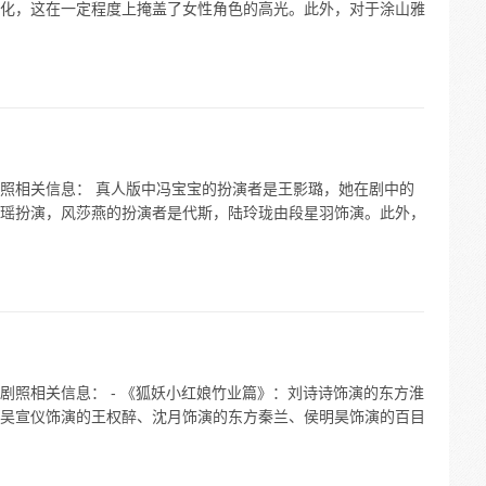
化，这在一定程度上掩盖了女性角色的高光。此外，对于涂山雅
照相关信息： 真人版中冯宝宝的扮演者是王影璐，她在剧中的
瑶扮演，风莎燕的扮演者是代斯，陆玲珑由段星羽饰演。此外，
剧照相关信息： - 《狐妖小红娘竹业篇》：刘诗诗饰演的东方淮
吴宣仪饰演的王权醉、沈月饰演的东方秦兰、侯明昊饰演的百目