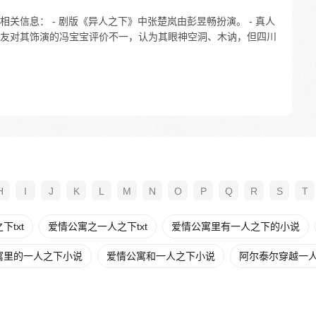
关信息： - 剧版《异人之下》中张楚岚由彭昱畅扮演。 - 真人
友对其饰演的冯宝宝评价不一，认为其眼神空洞、木讷，但四川
H
I
J
K
L
M
N
O
P
Q
R
S
T
txt
爱情公寓之一人之下txt
爱情公寓里有一人之下的小说
寓里的一人之下小说
爱情公寓和一人之下小说
阿尔泰尔穿越一