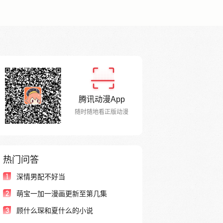
腾讯动漫App
随时随地看正版动漫
热门问答
1
深情男配不好当
2
萌宝一加一漫画更新至第几集
3
顾什么琛和夏什么的小说