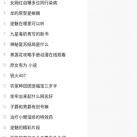
4
女网红自曝多位同行染病
5
龙的原型是蜥蜴
6
宠魅在哪里可以听
7
九星毒奶育写的新书
8
神秘复苏结局是什么
9
黑莲花攻略手册动漫在线观看
10
庶女有为 小说
11
铳火407
12
农家种田团宠福宝三岁半
13
坐牢出来起什么网名好
14
子爵和男爵有封号嘛
15
治疗小臂湿疹的特效药
16
宠魅的精彩片段