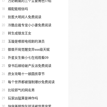
17
万奶朝凰的三个主要角色介绍
18
婚配能相信吗
19
别惹大明闲人免费阅读
20
冷酷总裁专宠小小妻免费阅读
21
转生成银龙王女
22
玉璇是哪部电视剧的演员
23
御兽开局觉醒变异sss级天赋
24
外星女生柴小七在线观看09
25
穿书后嫁给破产反派免费阅读
26
庶女攻略十一娘圆房章节
27
每个世界都被强制爆炒免费阅读
28
比较邪气的网名男
29
玩家凶猛算是神作吗
30
快穿美貌炮灰就该被世界宠爱