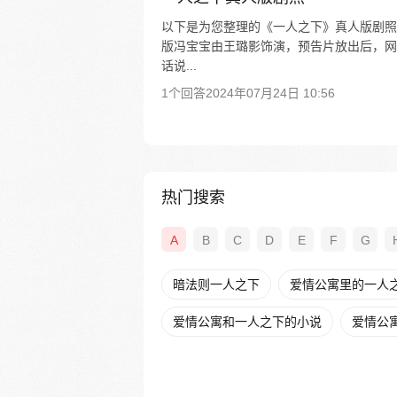
以下是为您整理的《一人之下》真人版剧照相
版冯宝宝由王璐影饰演，预告片放出后，网
话说...
1个回答
2024年07月24日 10:56
热门搜索
A
B
C
D
E
F
G
暗法则一人之下
爱情公寓里的一人之下
爱情公寓和一人之下的小说
爱情公