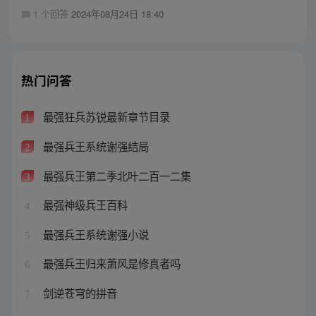
1 个回答
2024年08月24日 18:40
热门问答
最强狂兵苏锐最新章节目录
1
最强兵王系统谢强结局
2
最强兵王第二季北叶二百一二集
3
最强神级兵王百科
4
最强兵王系统谢强小说
5
最强兵王归来萧风是修真者吗
6
剑逆苍穹的拼音
7