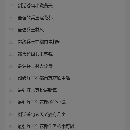
剑逆苍穹小说黄天
19
最强的兵王混花都
20
最强兵王林风
21
超级兵王在都市电视剧
22
都市超级兵王苏锐
23
最强兵王林天免费
24
超级兵王在都市苏梦欣用嘴
25
最强狂兵苏锐最新章
26
最强兵王混花都杨尘小说
27
剑逆苍穹玄天老婆有几个
28
最强兵王混花都作者朽木可雕
29