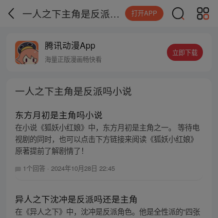
一人之下主角是反派吗小说
打开APP
腾讯动漫App
立即下载
海量正版漫画畅快看
一人之下主角是反派吗小说
东方月初是主角吗小说
在小说《狐妖小红娘》中，东方月初是主角之一。 等待电
视剧的同时，也可以点击下方链接来阅读《狐妖小红娘》
原著提前了解剧情了！
1个回答
·
2024年10月28日 22:45
异人之下沈冲是反派吗还是主角
在《异人之下》中，沈冲是反派角色。他是全性派的“四张