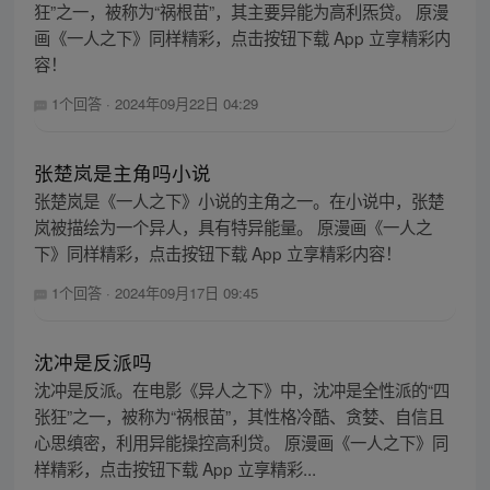
狂”之一，被称为“祸根苗”，其主要异能为高利炁贷。 原漫
画《一人之下》同样精彩，点击按钮下载 App 立享精彩内
容！
1个回答
·
2024年09月22日 04:29
张楚岚是主角吗小说
张楚岚是《一人之下》小说的主角之一。在小说中，张楚
岚被描绘为一个异人，具有特异能量。 原漫画《一人之
下》同样精彩，点击按钮下载 App 立享精彩内容！
1个回答
·
2024年09月17日 09:45
沈冲是反派吗
沈冲是反派。在电影《异人之下》中，沈冲是全性派的“四
张狂”之一，被称为“祸根苗”，其性格冷酷、贪婪、自信且
心思缜密，利用异能操控高利贷。 原漫画《一人之下》同
样精彩，点击按钮下载 App 立享精彩...