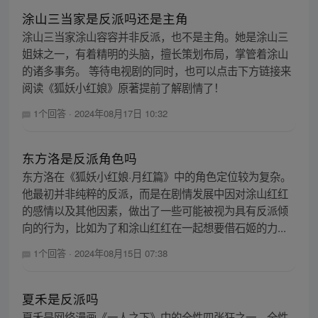
涂山三当家是反派吗还是主角
涂山三当家涂山容容并非反派，也不是主角。她是涂山三
姐妹之一，有着精明的头脑，擅长策划布局，掌管着涂山
的诸多事务。 等待电视剧的同时，也可以点击下方链接来
阅读《狐妖小红娘》原著提前了解剧情了！
1个回答
·
2024年08月17日 10:32
东方洛是反派角色吗
东方洛在《狐妖小红娘·月红篇》中的角色定位较为复杂。
他最初并非纯粹的反派，而是在剧情发展中因对涂山红红
的感情以及其他因素，做出了一些可能被视为具有反派倾
向的行为，比如为了和涂山红红在一起想要借石姬的力...
1个回答
·
2024年08月15日 07:38
夏禾是反派吗
夏禾是网络漫画《一人之下》中的全性四张狂之一，全性