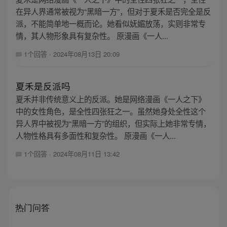
在异人界通常被视为“黑暗一方”，但对于夏禾是否完全是反
派，不能简单地一概而论。她看似妩媚放荡，实则非常专
情，其人物形象具有复杂性。 原漫画《一人...
1个回答
·
2024年08月13日 20:09
夏禾是反派吗
夏禾并非传统意义上的反派。她是网络漫画《一人之下》
中的女性角色，是全性四张狂之一。虽然她身处全性这个
异人界中被视为“黑暗一方”的组织，但实际上她非常专情，
人物性格具有多面性和复杂性。 原漫画《一人...
1个回答
·
2024年08月11日 13:42
热门问答