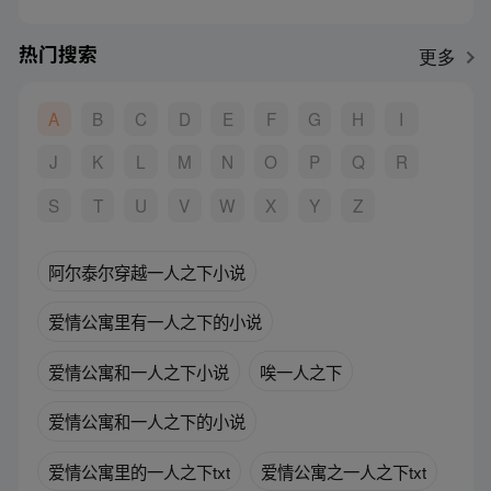
热门搜索
更多
A
B
C
D
E
F
G
H
I
J
K
L
M
N
O
P
Q
R
S
T
U
V
W
X
Y
Z
阿尔泰尔穿越一人之下小说
爱情公寓里有一人之下的小说
爱情公寓和一人之下小说
唉一人之下
爱情公寓和一人之下的小说
爱情公寓里的一人之下txt
爱情公寓之一人之下txt