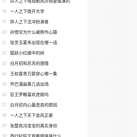
17
异人之下电视剧风莎燕是谁演的
18
一人之下南开大学
19
异人之下沈冲扮演者
20
孙悟空为什么被称作心猿
21
张灵玉夏禾出现在哪一话
22
狐妖小红娘中的树
23
白月初和苏苏的感情
24
王权富贵万箭穿心哪一集
25
乔巴漫画第几话出场
26
狂王罗睺喜欢虎姬吗
27
白月初内心最悲哀的原因
28
一人之下天下会风正豪
29
张楚岚冯宝宝的真实身份
30
西行纪狂王观看顺序是什么