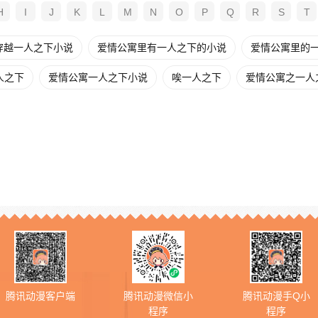
H
I
J
K
L
M
N
O
P
Q
R
S
T
穿越一人之下小说
爱情公寓里有一人之下的小说
爱情公寓里的
人之下
爱情公寓一人之下小说
唉一人之下
爱情公寓之一人之
腾讯动漫客户端
腾讯动漫微信小
腾讯动漫手Q小
程序
程序