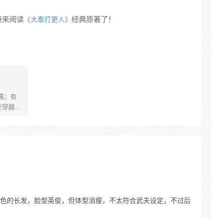
接来阅读
经典原著了！
《大奉打更人》
儒；有
安穿越醒
就要流
自保，顺
日，结
报小郎君
色的长发，脸型英俊，但体型消瘦，不太符合武夫设定，不过后