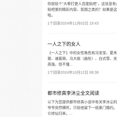
你就给个“大奉打更人百度贴吧”，这信息
贴吧里的精彩内容、氛围之类的？如果是这
啦。
1个回答
2024年11月02日 19:43
一人之下的女人
《一人之下》中的女性角色有冯宝宝、夏禾
蓉、诸葛萌、马大姐（曲彤）、白式雪、关
高强，但不懂...
1个回答
2024年10月12日 08:38
都市修真李沐尘全文阅读
以下为您提供都市修真小说中有关李沐尘的
爷爷突然横死，只给他留下一纸豪门婚约。
仑修仙归来，...