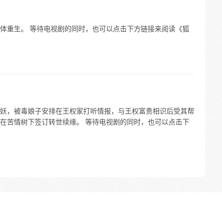
体重生。 等待电视剧的同时，也可以点击下方链接来阅读《狐
妖，被毒娘子安排在王权家打听情报，与王权富贵相识后受其帮
在苦情树下签订转世续缘。 等待电视剧的同时，也可以点击下