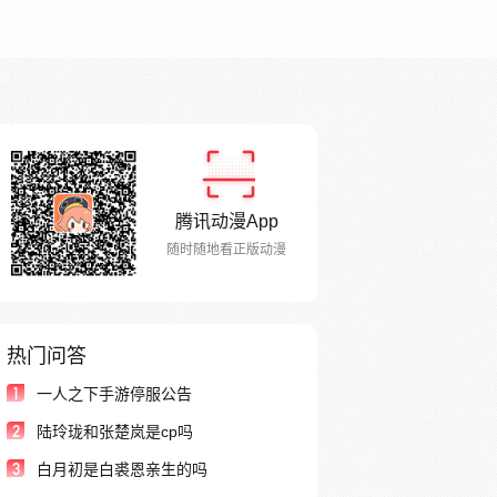
腾讯动漫App
随时随地看正版动漫
热门问答
1
一人之下手游停服公告
2
陆玲珑和张楚岚是cp吗
3
白月初是白裘恩亲生的吗