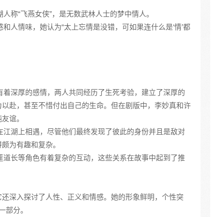
江湖人称“飞燕女侠”，是无数武林人士的梦中情人。
义感和人情味，她认为“太上忘情是没错，可如果连什么是‘情’都
七安有着深厚的感情，两人共同经历了生死考验，建立了深厚的
力以赴，甚至不惜付出自己的生命。但在剧版中，李妙真和许
纯友谊。
元缜在江湖上相遇，尽管他们最终发现了彼此的身份并且是敌对
得颇为有趣和复杂。
、金莲道长等角色有着复杂的互动，这些关系在故事中起到了推
它还深入探讨了人性、正义和情感。她的形象鲜明，个性突
一部分。