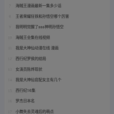
海贼王漫画最新一集多少话
7
王者荣耀狂铁和孙悟空哪个厉害
8
我明明觉醒了sss神明孙悟空
9
海贼王全集在线视频
10
我是大神仙动漫在线 漫画
11
西行纪罗侯的结局
12
女演员陈烨现状
13
我是大神仙官配女主有几个
14
西行纪16集
15
罗杰日本名
16
小舞失去灵魂后的萌点
17