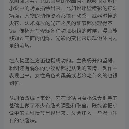
从画面来看，它的画风比较细腻，能够很好地把
小说中的场景描绘出来。比如说那些精彩的打斗
场面，人物的动作姿态都很有动感，武器碰撞的
火花、法术释放的光芒之类的细节都处理得不
错。像杨开在修炼各种功法秘籍的时候，漫画能
够通过画面的闪烁、光影的变化来展现他体内力
量的流转。
在人物塑造方面也挺成功的。主角杨开的坚毅、
聪明还有偶尔的小狡黠都能从他的表情、动作中
表现出来。女性角色的柔美或者冷艳什么的也很
到位。
从剧情改编上来说，它在遵循原著小说大框架的
基础上做了不少有趣的调整和取舍。既能够把小
说中的关键情节呈现出来，又会加入一些漫画独
有的小趣味。