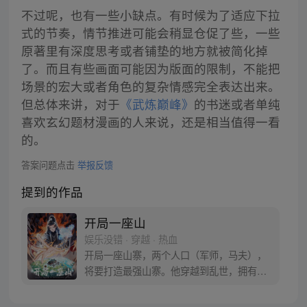
不过呢，也有一些小缺点。有时候为了适应下拉
式的节奏，情节推进可能会稍显仓促了些，一些
原著里有深度思考或者铺垫的地方就被简化掉
了。而且有些画面可能因为版面的限制，不能把
场景的宏大或者角色的复杂情感完全表达出来。
但总体来讲，对于
《武炼巅峰》
的书迷或者单纯
喜欢玄幻题材漫画的人来说，还是相当值得一看
的。
答案问题点击
举报反馈
提到的作品
开局一座山
娱乐没错 · 穿越 · 热血
开局一座山寨，两个人口（军师，马夫），
将要打造最强山寨。他穿越到乱世，拥有一
座马上要散伙的山寨。面对这杀戮乱世，是
打算抢钱抢粮抢婆娘做一个逍遥山大王，还