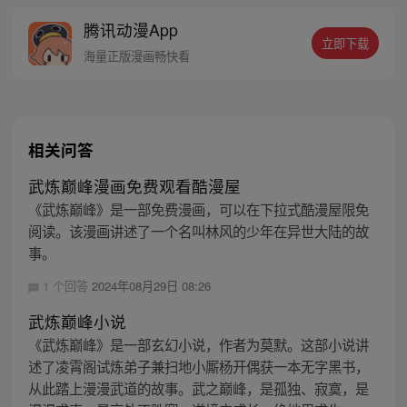
是泼出这身男儿血，交锋世上英雄，搏一个
腾讯动漫App
名震古今，问一声：王侯将相，宁有种乎！
立即下载
海量正版漫画畅快看
相关问答
武炼巅峰漫画免费观看酷漫屋
《武炼巅峰》是一部免费漫画，可以在下拉式酷漫屋限免
阅读。该漫画讲述了一个名叫林风的少年在异世大陆的故
事。
1 个回答
2024年08月29日 08:26
武炼巅峰小说
《武炼巅峰》是一部玄幻小说，作者为莫默。这部小说讲
述了凌霄阁试炼弟子兼扫地小厮杨开偶获一本无字黑书，
从此踏上漫漫武道的故事。武之巅峰，是孤独、寂寞，是