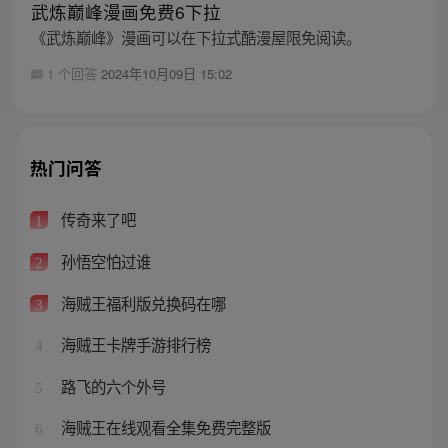
武炼巅峰漫画免费6下拉
《武炼巅峰》漫画可以在下拉式酷漫屋限免阅读。
1 个回答
2024年10月09日 15:02
热门问答
传奇来了吧
1
孙悟空怕过谁
2
海贼王福利版兑换码在哪
3
海贼王卡牌手游排行榜
4
路飞的六个外号
5
海贼王在线观看全集免费完整版
6