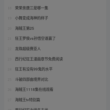
荣荣亲唐三是哪一集
18
小舞变成海神的样子
19
海贼王第25
20
狂王罗侯vs孙悟空谁赢了
21
龙珠超级赛亚人
22
西行纪狂王漫画章节免费阅读
23
狂王有没有99鬼的水平
24
斗破四部曲境界对比
25
海贼王1118集在线观看
26
海贼王tv特别篇
27
西行纪实力排名古龙