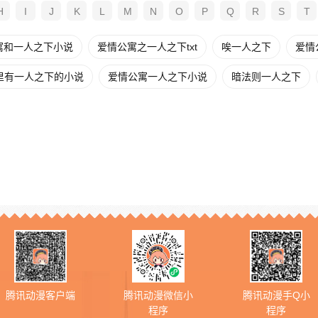
H
I
J
K
L
M
N
O
P
Q
R
S
T
寓和一人之下小说
爱情公寓之一人之下txt
唉一人之下
爱情
里有一人之下的小说
爱情公寓一人之下小说
暗法则一人之下
腾讯动漫客户端
腾讯动漫微信小
腾讯动漫手Q小
程序
程序