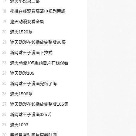
17
遮天小说第二部
18
樱桃在线观看高清电视剧荣耀
19
遮天动漫观看全集
20
遮天1520章
21
遮天动漫在线播放完整版96集
22
新网球王子漫画下拉式
23
遮天动漫105集预告片在线观看
24
遮天动漫105
25
新网球王子漫画完结了吗
26
遮天1506章
27
遮天动漫在线播放完整版105集
28
新网球王子漫画325话
29
遮天1093
30
吞噬星空动画片更新时间