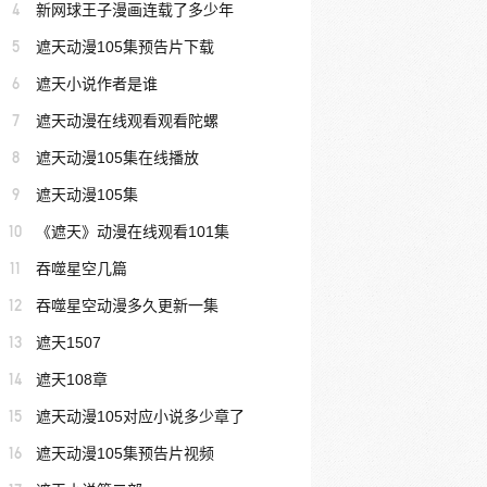
4
新网球王子漫画连载了多少年
5
遮天动漫105集预告片下载
6
遮天小说作者是谁
7
遮天动漫在线观看观看陀螺
8
遮天动漫105集在线播放
9
遮天动漫105集
10
《遮天》动漫在线观看101集
11
吞噬星空几篇
12
吞噬星空动漫多久更新一集
13
遮天1507
14
遮天108章
15
遮天动漫105对应小说多少章了
16
遮天动漫105集预告片视频