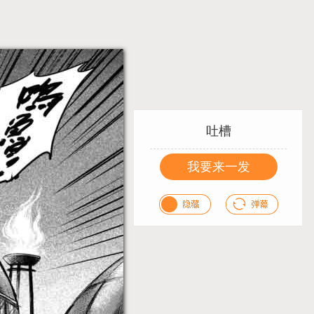
吐槽
我要来一发