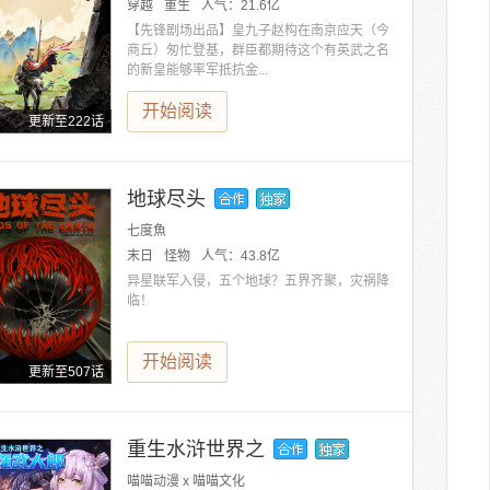
穿越
重生
人气：
21.6亿
【先锋剧场出品】皇九子赵构在南京应天（今
商丘）匆忙登基，群臣都期待这个有英武之名
的新皇能够率军抵抗金...
开始阅读
更新至222话
地球尽头
七度魚
末日
怪物
人气：
43.8亿
异星联军入侵，五个地球？五界齐聚，灾祸降
临！
开始阅读
更新至507话
重生水浒世界之
喵喵动漫 x 喵喵文化