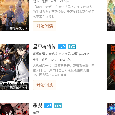
战斗
怪物
人气：
79.6亿
【每周二更新】 在这个世界上，有无数以人
的生机为食的不死怪物，千万年以来都有修习
法术之人与他们...
开始阅读
更新至306话
星甲魂将传
乐想动漫 x 摩动核-水木 x 最强超智能AI-2号小红大人
重生
系统
人气：
134.3亿
人族最后一位星魂师宋云祥，带着系统重生回
校园时代。 少年时曾因为魂脉残缺遭人白
眼，因为弱小只能眼睁睁...
开始阅读
更新至419话
恶婴
布匪