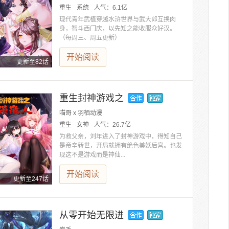
重生
系统
人气：
6.1亿
现代青年武植穿越水浒世界与武大郎互换肉
身，智斗西门庆，以先知之能收服众好汉。
（每周三、周五更新）
开始阅读
更新至82话
重生封神游戏之
喵哥 x 羽栖动漫
重生
女神
人气：
26.7亿
为救父亲，刘年进入了封神游戏中，得知自己
是帝辛转世，开局就拥有绝色美妖后宫。也发
现这不是游戏而是神仙...
开始阅读
更新至247话
从零开始无限进