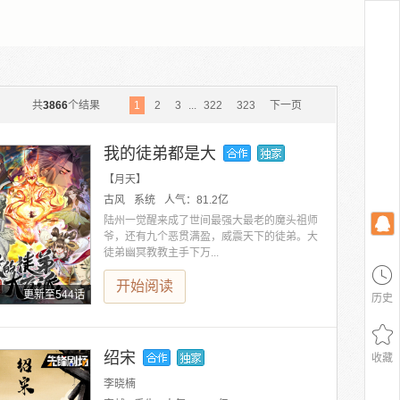
共
3866
个结果
1
2
3
...
322
323
下一页
我的徒弟都是大
【月天】
古风
系统
人气：
81.2亿
陆州一觉醒来成了世间最强大最老的魔头祖师
爷，还有九个恶贯满盈，威震天下的徒弟。大
徒弟幽冥教教主手下万...
开始阅读
更新至544话
历史
绍宋
收藏
李晓楠