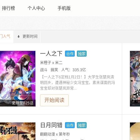
排行榜
个人中心
手机版
门人气
更新时间
一人之下
米橙子 x 米二
战斗
搞笑
人气：
335.3亿
【一人之下6定档1月2日！】大学生张楚岚清
明回乡，遭遇神秘少女冯宝宝。素未谋面的冯
宝宝却对张楚岚异常...
开始阅读
更新至825话
日月同错
翻翻动漫 x 第年秒