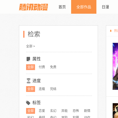
首页
全部作品
日漫
热
检索
全部 >
属性
全部
付费
免费
进度
全部
连载
完结
标签
全部
恋爱
玄幻
异能
恐怖
剧情
科幻
悬疑
奇幻
冒险
犯罪
动作