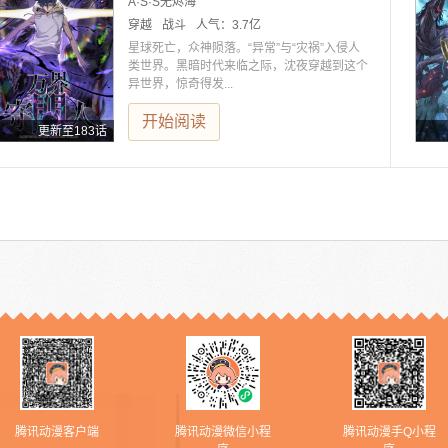
A·S·S无烬海
穿越
战斗
人气：
3.7亿
星球死亡，众神陨落。“异常”与“灾祸”入侵人
类世界。黑暗时代来临之际，沈夜穿越到这个
异世界，惊奇得发...
开始阅读
更新至183话
腾讯动漫客户端
腾讯动漫微信小程
腾讯动漫手Q小程