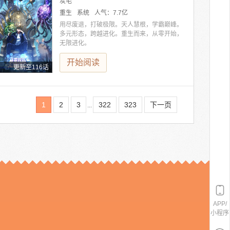
炭毛
重生
系统
人气：
7.7亿
用尽废退，打破极限。天人慧根，学霸巅峰。
多元形态，跨越进化。重生而来，从零开始，
无限进化。
开始阅读
更新至116话
1
2
3
322
323
下一页
...
APP/
小程序