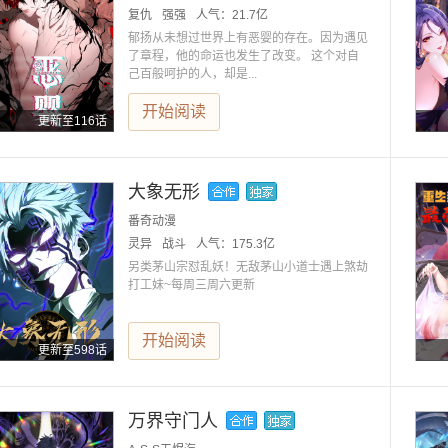
复仇
强强
人气：
21.7亿
郁扬从未想过世界上有恶婴的存在。因为遇见
了章程，他的命运也发生了改变。 这个对自
己百般呵护的人，却是...
开始阅读
更新至116话
大象无形
番奇动漫
灵异
战斗
人气：
175.3亿
另类茅山宗怼乱妖！无敌茅山小道士遇上煞劫
打工妹~每周三周六更新
开始阅读
更新至598话
万界守门人