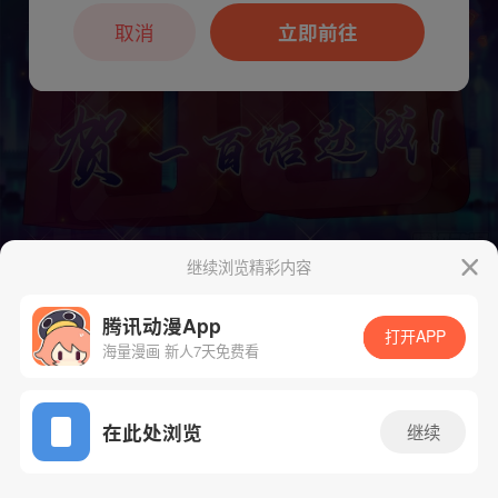
本章节仅支持App阅读，可打开App新用
户7天免费看
取消
立即前往
继续浏览精彩内容
下一话
腾漫App免费看
腾讯动漫App
打开APP
海量漫画 新人7天免费看
App免费看
在此处浏览
继续
109话 1/1