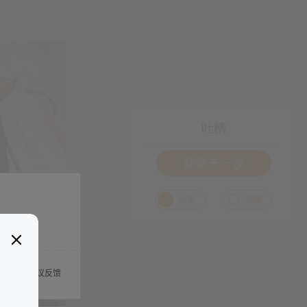
吐槽
我要来一发