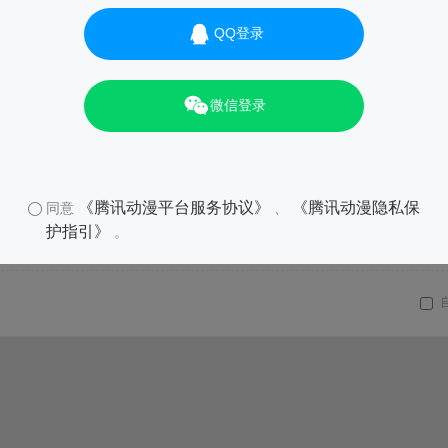
QQ登录
微信登录
《腾讯动漫平台服务协议》
《腾讯动漫隐私保
同意
、
护指引》
。