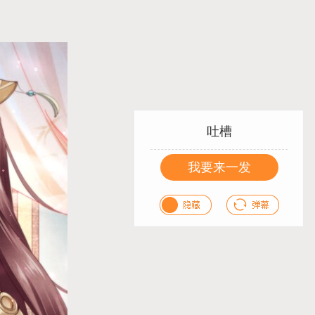
吐槽
我要来一发