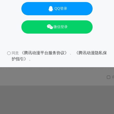
QQ登录
微信登录
《腾讯动漫平台服务协议》
《腾讯动漫隐私保
同意
、
护指引》
。