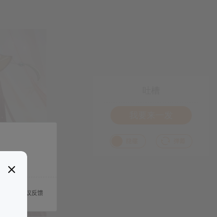
吐槽
我要来一发