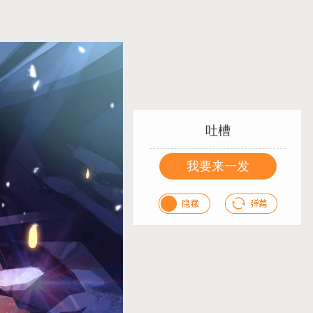
吐槽
我要来一发