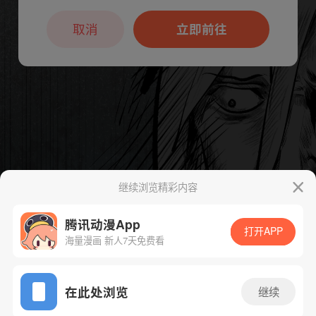
本章节仅支持App阅读，可打开App新用
户7天免费看
取消
立即前往
继续浏览精彩内容
腾讯动漫App
打开APP
海量漫画 新人7天免费看
App免费看
在此处浏览
继续
下一话
腾漫App免费看