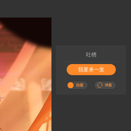
吐槽
我要来一发