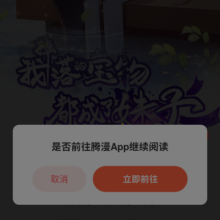
是否前往腾漫App继续阅读
本章节仅支持App阅读，可打开App新用
户7天免费看
取消
立即前往