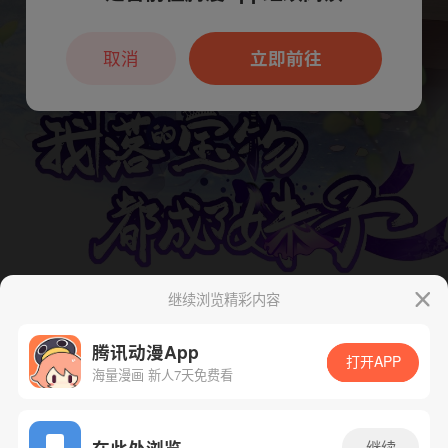
本章节仅支持App阅读，可打开App新用
户7天免费看
取消
立即前往
继续浏览精彩内容
腾讯动漫App
打开APP
海量漫画 新人7天免费看
App免费看
在此处浏览
继续