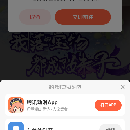
本章节仅支持App阅读，可打开App新用
户7天免费看
取消
立即前往
继续浏览精彩内容
腾讯动漫App
打开APP
海量漫画 新人7天免费看
App免费看
在此处浏览
继续