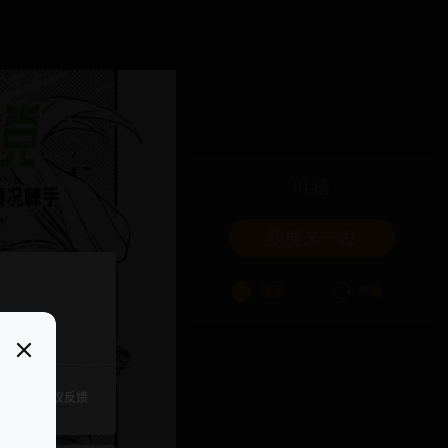
吐槽
我要来一发