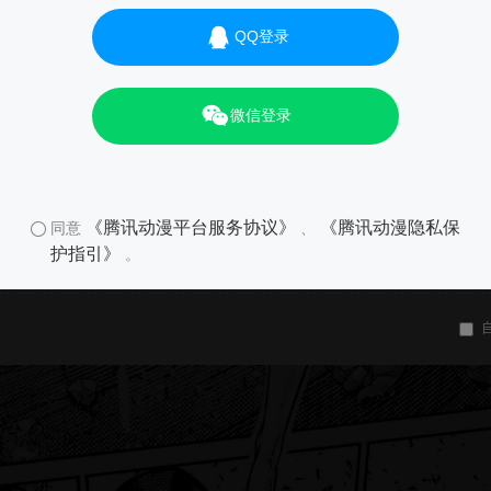
QQ登录
微信登录
《腾讯动漫平台服务协议》
《腾讯动漫隐私保
同意
、
护指引》
。