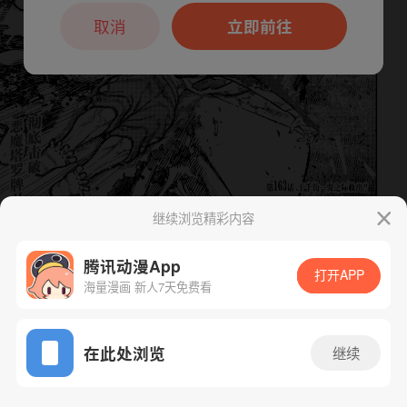
本章节仅支持App阅读，可打开App新用
户7天免费看
取消
立即前往
继续浏览精彩内容
腾讯动漫App
打开APP
下一话
腾漫App免费看
海量漫画 新人7天免费看
App免费看
在此处浏览
继续
162话 1/1