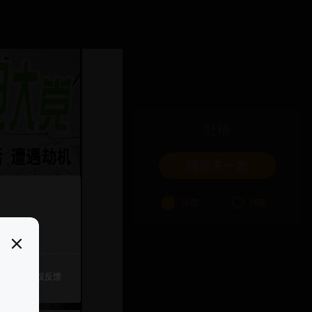
吐槽
我要来一发