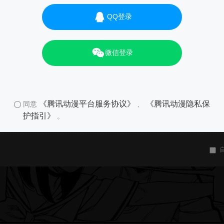
QQ登录
微信登录
《腾讯动漫平台服务协议》
《腾讯动漫隐私保
同意
、
护指引》
。