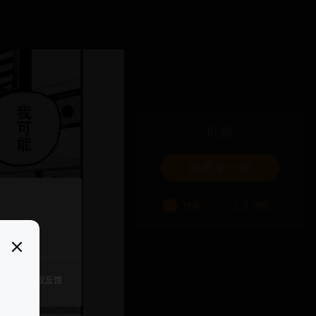
吐槽
我要来一发