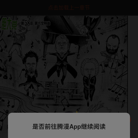
点击加载上一章节
是否前往腾漫App继续阅读