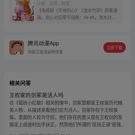
小新 · 古风 · 妖怪
【电视剧《天地剑心》《淮水竹亭》原著漫
画，剑心对应章节指路：39-85，淮水对应
章节指路272-301】 迷糊萝莉小狐妖，正太
道士没节操。自古人妖生死恋，千载孽缘一
线牵。（每周周四更新。）
腾讯动漫App
立即下载
海量正版漫画畅快看
相关问答
王权家的剑冢是活人吗
在《狐妖小红娘》相关剧情中，剑冢里都是王权家历代精
英人物，从描述来看他们应为活人。剑冢存在于王权家
族，里面的人较为守旧，他们存在的意义是在王权剑的发
展走上歧途时出手扶正，然而他们所谓的“匡扶正道”是强...