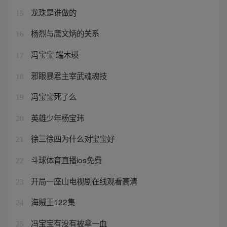
龙珠是谁做的
15
杨烈与唐文炳的关系
16
冯宝宝 端木瑛
17
邪眼暴君主宰武魂魂技
18
冯宝宝死了么
19
英雄少年杨宝玮
20
徐三徐四为什么对宝宝好
21
斗球体育直播ios免费
22
开局一座山电视剧在线观看高清
23
海贼王122集
24
冯宝宝有没有被拿一血
25