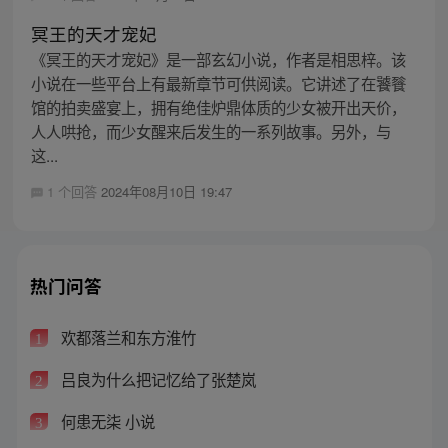
冥王的天才宠妃
《冥王的天才宠妃》是一部玄幻小说，作者是相思梓。该
小说在一些平台上有最新章节可供阅读。它讲述了在饕餮
馆的拍卖盛宴上，拥有绝佳炉鼎体质的少女被开出天价，
人人哄抢，而少女醒来后发生的一系列故事。另外，与
这...
1 个回答
2024年08月10日 19:47
热门问答
欢都落兰和东方淮竹
1
吕良为什么把记忆给了张楚岚
2
何患无柒 小说
3