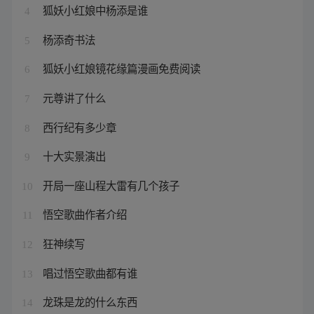
狐妖小红娘中杨添是谁
4
杨添奇书法
5
狐妖小红娘镜花缘篇漫画免费阅读
6
元尊讲了什么
7
西行纪有多少章
8
十大实景演出
9
开局一座山程大雷有几个孩子
10
悟空歌曲作者介绍
11
狂神续写
12
唱过悟空歌曲都有谁
13
龙珠是龙的什么东西
14