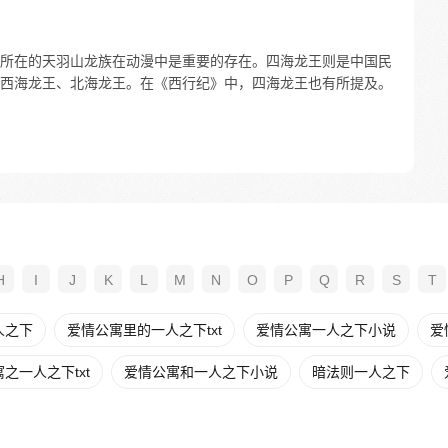
所在的天羽山龙族在动漫中是重要的存在。四海龙王则是中国民
西海龙王、北海龙王。在《西行纪》中，四海龙王也有所提及。
H
I
J
K
L
M
N
O
P
Q
R
S
T
人之下
爱情公寓里的一人之下txt
爱情公寓一人之下小说
爱
之一人之下txt
爱情公寓和一人之下小说
暗法则一人之下