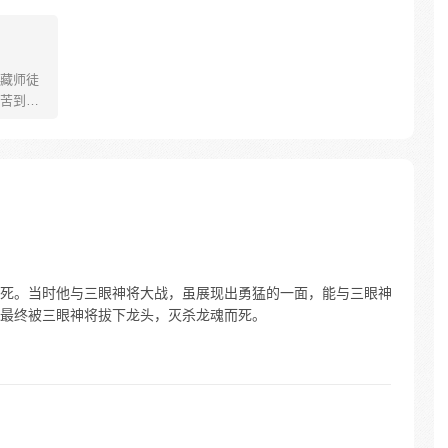
藏师徒
苦到达
可世间并
慢慢揭
”重新归
唐三藏
们，组
行之
死。当时他与三眼神将大战，虽展现出勇猛的一面，能与三眼神
最终被三眼神将拔下龙头，灭杀龙魂而死。