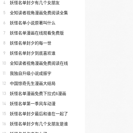
4
妖怪名单封夕有几个女朋友
5
全知读者视角漫画免费阅读全集
6
妖怪名单小说原著叫什么
7
妖怪名单漫画在线观看免费版
8
妖怪名单封夕的每一世
9
妖怪名单封夕到底喜欢谁
10
全知读者视角漫画免费阅读在线
11
我独自升级小说成振宇
12
中国惊奇先生漫画大结局
13
妖怪名单漫画免费下拉式6漫画
14
妖怪名单第一季风车动漫
15
妖怪名单封夕最后和谁在一起了
16
妖怪名单封夕有几个女朋友是谁