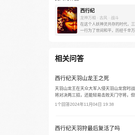
西行纪
龙神万相 · 古风 · 战斗
在这个人妖神灵共存的时代，三
一行为了世间和平，历经千辛万
彼岸取得“永恒之火”拯救苍生，
没有因此变得美好….随着阴谋
露，暗魂四起, 为了让“永恒之火
位，小狼妖白狼不辞万难，找到
相关问答
大法师，和他一起重新寻回徒弟
成全新“西行小队”，再度踏上西
旅……
西行纪天羽山龙王之死
天羽山龙王在天众大军入侵天羽山龙宫时战
将对决两三招，还能轻易击败天门守将，但
1个回答
2024年11月04日 19:38
西行纪天羽狩最后复活了吗