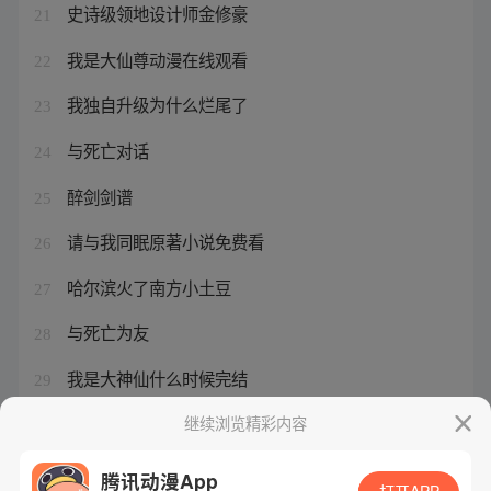
史诗级领地设计师金修豪
21
我是大仙尊动漫在线观看
22
我独自升级为什么烂尾了
23
与死亡对话
24
醉剑剑谱
25
请与我同眠原著小说免费看
26
哈尔滨火了南方小土豆
27
与死亡为友
28
我是大神仙什么时候完结
29
传武漫画免费下拉式漫画
继续浏览精彩内容
30
腾讯动漫App