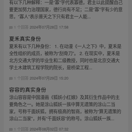
有以下几种解释：一是“寡”字代表寡德，君主以此提醒自己
要更加努力治理国家，德行尚有不足；二是“寡”字有少的意
思，“寡人”表示普天之下只有君主一人能...
1 个回答
2024年07月28日 17:58
夏禾真实身份
夏禾有以下几种身份： 1. 在动漫《一人之下》中，夏禾是
全性组织的成员，被称为“刮骨刀”。 2. 在现实中，夏禾是
北方交通大学的毕业生和二级教授，同时也是北京交通大
学土木建筑工程学院的院长，是桥梁工程...
1 个回答
2024年07月29日 15:20
容容的真实身份
涂山容容是中国漫画《狐妖小红娘》及其衍生作品中的主
要角色之一。她是涂山狐妖一族中算无遗策的涂山二当
家，号称千面妖狐，拥有极高的智商，被称为“算无遗策的
涂山二当家”，并有“千面妖容”的称号。涂山狐妖一族...
1 个回答
2024年08月02日 07:32