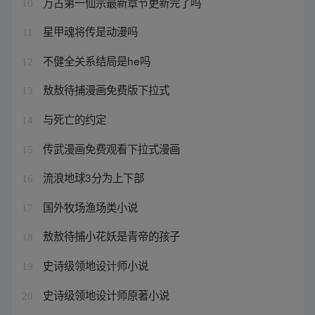
万古第一仙宗最新章节更新完了吗
10
星甲魂将传是动漫吗
11
不健全关系结局是he吗
12
敖敖待捕漫画免费版下拉式
13
与死亡的约定
14
传武漫画免费观看下拉式漫画
15
流浪地球3分为上下部
16
国外牧场渔场类小说
17
敖敖待捕小花妖是青帝的孩子
18
史诗级领地设计师小说
19
史诗级领地设计师原著小说
20