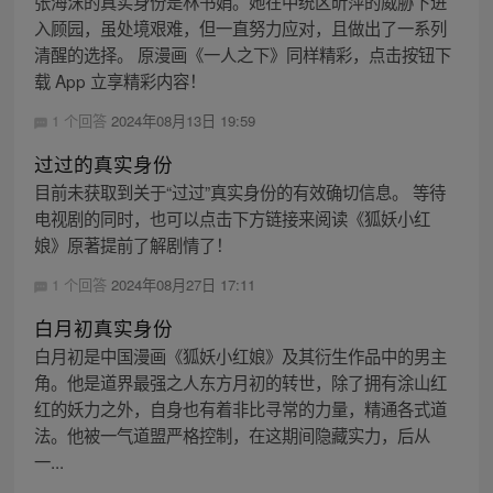
张海沫的真实身份是林书娟。她在中统区昕萍的威胁下进
入顾园，虽处境艰难，但一直努力应对，且做出了一系列
清醒的选择。 原漫画《一人之下》同样精彩，点击按钮下
载 App 立享精彩内容！
1 个回答
2024年08月13日 19:59
过过的真实身份
目前未获取到关于“过过”真实身份的有效确切信息。 等待
电视剧的同时，也可以点击下方链接来阅读《狐妖小红
娘》原著提前了解剧情了！
1 个回答
2024年08月27日 17:11
白月初真实身份
白月初是中国漫画《狐妖小红娘》及其衍生作品中的男主
角。他是道界最强之人东方月初的转世，除了拥有涂山红
红的妖力之外，自身也有着非比寻常的力量，精通各式道
法。他被一气道盟严格控制，在这期间隐藏实力，后从
一...