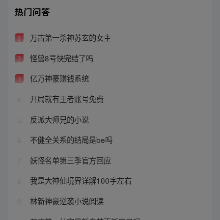
热门问答
万古第一杀神苏玄的女主
1
怪兽8号快完结了吗
2
亿万神豪赚钱系统
3
开局就有王者账号免费
4
反派大师兄的小说
5
不健全关系的结局是be吗
6
妖怪名单第三季官方回应
7
我是大神仙境界详解100字左右
8
林新神豪逆袭小说阅读
9