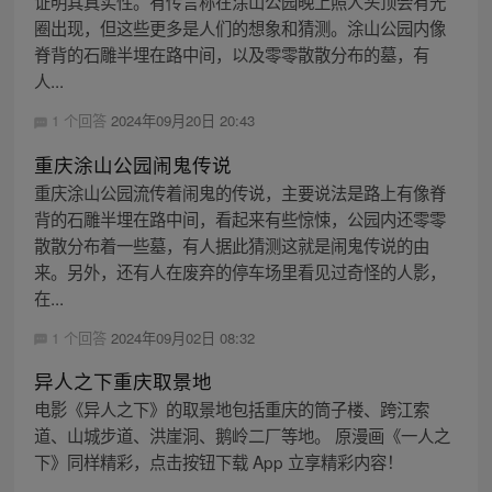
证明其真实性。有传言称在涂山公园晚上照人头顶会有光
圈出现，但这些更多是人们的想象和猜测。涂山公园内像
脊背的石雕半埋在路中间，以及零零散散分布的墓，有
人...
1 个回答
2024年09月20日 20:43
重庆涂山公园闹鬼传说
重庆涂山公园流传着闹鬼的传说，主要说法是路上有像脊
背的石雕半埋在路中间，看起来有些惊悚，公园内还零零
散散分布着一些墓，有人据此猜测这就是闹鬼传说的由
来。另外，还有人在废弃的停车场里看见过奇怪的人影，
在...
1 个回答
2024年09月02日 08:32
异人之下重庆取景地
电影《异人之下》的取景地包括重庆的筒子楼、跨江索
道、山城步道、洪崖洞、鹅岭二厂等地。 原漫画《一人之
下》同样精彩，点击按钮下载 App 立享精彩内容！