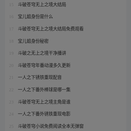
斗破苍穹无上之境大结局
15
宝儿姐身份是什么
16
斗破苍穹无上之境大结局免费观看
17
宝儿姐身份秘密
18
斗破之无上之境干净播讲
19
斗破苍穹年番动漫多久更新
20
一人之下锈铁重现配音
21
一人之下番外棒球是哪一集
22
斗破苍穹无上之境主角是谁
23
一人之下番外锈铁重现电影
24
斗破苍穹小说免费阅读全本无弹窗
25