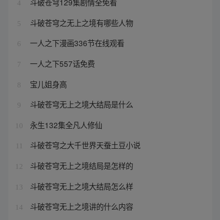
斗破苍穹129集剧情全免看
4
斗破苍穹之无上之境有哪些人物
5
一人之下漫画336节在线观看
6
一人之下557话免费
7
宝儿姐身高
8
斗破苍穹无上之境大结局是什么
9
永生132集全凡人修仙
10
斗破苍穹之大千世界天蚕土豆小说
11
斗破苍穹无上之境结局是怎样的
12
斗破苍穹无上之境大结局怎么样
13
斗破苍穹无上之境讲的什么内容
14