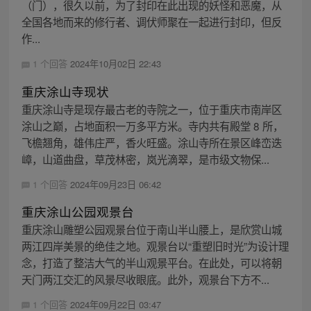
（门），很久以前，为了封印在此出现的妖怪和恶魔，从
全国各地而来的修行者、调伏师聚在一起进行封印，但反
作...
1 个回答
2024年10月02日 22:43
重庆涂山寺现状
重庆涂山寺是现存最古老的寺院之一，位于重庆市南岸区
涂山之巅，占地面积一万多平方米。寺内共有殿堂 8 所，
飞檐翘角，雄伟庄严，香火旺盛。涂山寺所在景区峰峦迭
嶂，山道曲盘，草茂林密，岚光滴翠，是市级文物保...
1 个回答
2024年09月23日 06:42
重庆涂山公园观景台
重庆涂山雕塑公园观景台位于南山半山腰上，是欣赏山城
两江四岸美景的绝佳之地。观景台以“重塑旧时光”为设计理
念，打造了整洁大气的半山观景平台。在此处，可以将朝
天门两江交汇的风景尽收眼底。此外，观景台下方不...
1 个回答
2024年09月22日 03:47