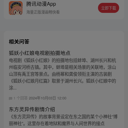
腾讯动漫App
立即下载
海量正版漫画畅快看
相关问答
狐妖小红娘电视剧拍摄地点
电视剧《狐妖小红娘》的拍摄地包括蚌埠、湖州长兴和杭
州临安河桥古镇。其中，蚌埠是相关场景的关联地，涂山
山顶有禹王宫等景点。由杨幂和龚俊领衔主演的古装剧
《狐妖小红娘月红篇》取景于湖州长兴。狐妖小红娘中的
涂...
1 个回答
2024年10月03日 12:00
东方灵异传剧情介绍
《东方灵异传》的故事背景设定在东之国的某个小神社“博
丽神社”。这里存在着地狱和魔界与人间世界的接点