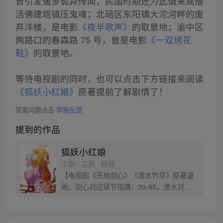
曾引发诸多诡异传闻，民国时期还为此请来高僧
活佛建塔镇压鬼魂；北碚区东阳镇大沱河畔的废
弃洋楼，是电影
《夜半歌声》
的取景地；渝中区
两路口的春森路 75 号，曾是电影
《一双绣花
鞋》
的取景地。
等待电视剧的同时，也可以点击下方链接来阅读
《狐妖小红娘》
原著提前了解剧情了！
答案问题点击
举报反馈
提到的作品
狐妖小红娘
小新 · 古风 · 妖怪
【电视剧《天地剑心》《淮水竹亭》原著漫
画，剑心对应章节指路：39-85，淮水对应
章节指路272-301】 迷糊萝莉小狐妖，正太
道士没节操。自古人妖生死恋，千载孽缘一
线牵。（每周周四更新。）