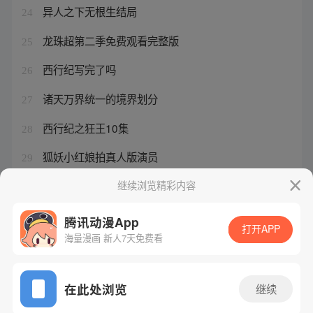
异人之下无根生结局
24
龙珠超第二季免费观看完整版
25
西行纪写完了吗
26
诸天万界统一的境界划分
27
西行纪之狂王10集
28
狐妖小红娘拍真人版演员
29
张灵玉的一血怎么被夏禾拿的
继续浏览精彩内容
30
腾讯动漫App
打开APP
海量漫画 新人7天免费看
腾讯漫画
起点读书
QQ阅读
网站备案/许可证号：粤B2-20090059-5
在此处浏览
继续
Copyright©1998 - 2026 Tencent. All Rights Reserved