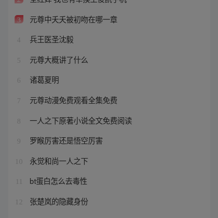
元尊中夭夭被初吻在哪一章
3
兵王医圣沈毅
4
元尊大概讲了什么
5
诸葛夏明
6
元尊动漫免费观看全集免费
7
一人之下原著小说全文免费阅读
8
罗睺厉害还是悟空厉害
9
永觉和尚一人之下
10
bt蛋白怎么去毒性
11
张楚岚的隐藏身份
12