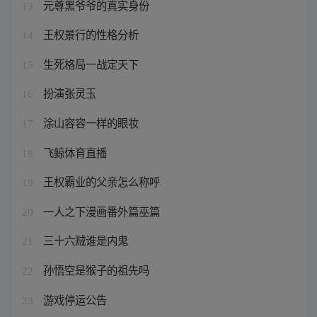
元尊黑爷爷的真实身份
13
王权景行的性格分析
14
生死格局一战定天下
15
扮演张灵玉
16
涂山容容一样的眼妆
17
飞鲸体育直播
18
王权霸业的父亲怎么称呼
19
一人之下漫画番外篇巫篇
20
三十六贼谁是内鬼
21
孙悟空是猴子的祖先吗
22
游戏停运公告
23