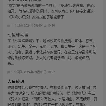
“贡觉”是西藏昌都市的一个县名。“桑珠”代表遂意、称心、
如意。 等待电视剧的同时，也可以点击下方链接来阅读
《狐妖小红娘》原著提前了解剧情了！
1 个回答
2024年08月04日 10:30
七星珠动漫
在《七星珠动漫》中，境界设定包括洗髓、炼体、感气、
聚灵、筑基、金丹、元婴、灵境、真灵境等。这是一个凡
人与仙者，武道与术法并存的世界，在这里分为武修和法
修两条修炼道路。强大的武者能拳碎山河、踏破虚空。
高...
1 个回答
2024年09月05日 10:27
人鱼鲛珠
鲛珠是神话传说中的物品。在相关传说中，鲛人被渔民信
奉为“龙尾神”，鲛人的眼泪即为鲛珠。据《博物志》卷二
《异人》记载：“南海外有鲛人，水居如鱼，不废绩织，其
眼泣则能出珠”。鲛珠只存在于神话传说中，在想象...