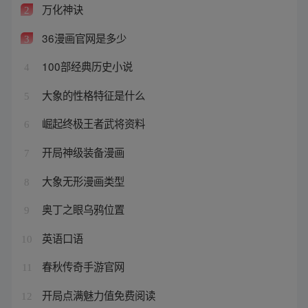
万化神诀
2
36漫画官网是多少
3
100部经典历史小说
4
大象的性格特征是什么
5
崛起终极王者武将资料
6
开局神级装备漫画
7
大象无形漫画类型
8
奥丁之眼乌鸦位置
9
英语口语
10
春秋传奇手游官网
11
开局点满魅力值免费阅读
12