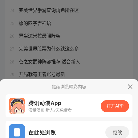
完美世界手游查询角色所在区
24
象的四字吉祥语
25
异尘达米拉最强阵容
26
完美世界股票为什么跌这么多
27
苍之女武神阵容推荐 适合新人
28
开局就有王者账号最新
29
崛起终极王者EX马超
继续浏览精彩内容
30
腾讯动漫App
打开APP
海量漫画 新人7天免费看
腾讯漫画
起点读书
QQ阅读
网站备案/许可证号：粤B2-20090059-5
在此处浏览
继续