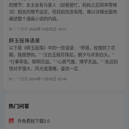
的情节：女主会有与家人（如爸爸忙，妈妈之后到来等情
况）相关的情节设定，但目前信息有限，难以详细全面地
阐述整个漫画小说的内容。
1 个回答
2024年10月25日 18:01
醉玉投珠语录
以下是《碎玉投珠》中的一些语录： “师哥，玫瑰到了花
期，我很想你。” “汉白玉佩珍珠扣，朝夕与共到白头。”
“行事乖张，聪明无益。” “心高气傲，博学无益。” “永远别
恨对手强大，风光或落魄，姿态一定...
1 个回答
2024年11月05日 02:40
热门问答
外免费挂下载3.0
1