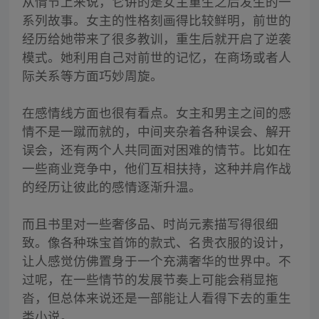
从情节上来说，它讲的是女主重生之后发生的一
系列故事。女主的性格刻画得比较鲜明，前世的
经历给她带来了很多教训，重生后就开启了逆袭
模式。她利用自己对前世的记忆，在商场或者人
际关系等方面巧妙周旋。
在感情线方面也很有看点。女主和男主之间的感
情不是一蹴而就的，中间夹杂着各种误会、解开
误会，还有两个人共同面对困难的情节。比如在
一些商业竞争中，他们互相扶持，这种并肩作战
的经历让彼此的感情逐渐升温。
而且书里对一些奢侈品、时尚元素描写得很细
致。像各种珠宝首饰的款式、名贵衣服的设计，
让人感觉仿佛置身于一个充满奢华的世界中。不
过呢，在一些情节的发展节奏上可能会稍显拖
沓，但总体来说还是一部能让人看得下去的重生
类小说。