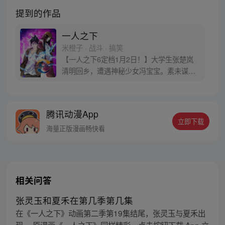
提到的作品
一人之下
米橙子 · 战斗 · 搞笑
【一人之下6定档1月2日！】大学生张楚岚
清明回乡，遭遇神秘少女冯宝宝。素未谋面
的冯宝宝却对张楚岚异常熟悉，并将其带去
自己打工的快递公司。为了帮冯宝宝寻找她
的身世，也为了查清自己与爷爷身上的秘
腾讯动漫App
密，张楚岚的生活被彻底颠覆，与冯宝宝一
立即下载
同踏上“异人”之旅。
海量正版漫画畅快看
相关问答
张灵玉和夏禾在第几季第几集
在《一人之下》动画第二季第19集结尾，张灵玉与夏禾出