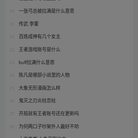
一张弓总被拉满是什么意思
19
传武 李董
20
百炼成神有几个女主
21
王者游戏账号是什么
22
buff拉满什么意思
23
陈凡是哪部小说里的人物
24
大象无形漫画怎么样
25
鬼灭之刃炎柱恋柱
26
开局就有王者账号还在更新吗
27
为何两口子吵架外人最好不劝
28