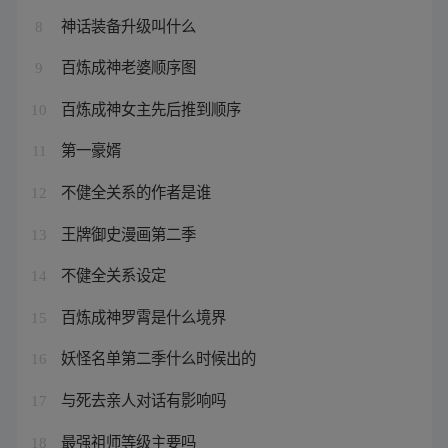
神话装备升级叫什么
8
百炼成神老婆顺序图
9
百炼成神女主先后推到顺序
10
第一豪婿
11
不健全关系的作者是谁
12
王牌御史漫画第二季
13
不健全关系设定
14
百炼成神罗霄是什么境界
15
妖怪名单第二季什么时候出的
16
与死去亲人对话有影响吗
17
最强祖师等级主要吗
18