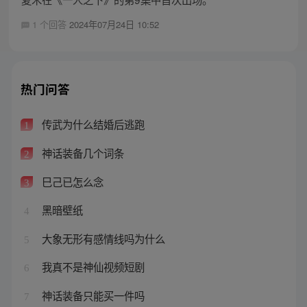
1 个回答
2024年07月24日 10:52
热门问答
传武为什么结婚后逃跑
1
神话装备几个词条
2
巳己已怎么念
3
黑暗壁纸
4
大象无形有感情线吗为什么
5
我真不是神仙视频短剧
6
神话装备只能买一件吗
7