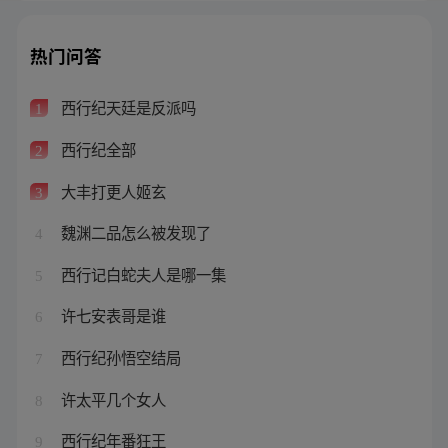
热门问答
西行纪天廷是反派吗
1
西行纪全部
2
大丰打更人姬玄
3
魏渊二品怎么被发现了
4
西行记白蛇夫人是哪一集
5
许七安表哥是谁
6
西行纪孙悟空结局
7
许太平几个女人
8
西行纪年番狂王
9