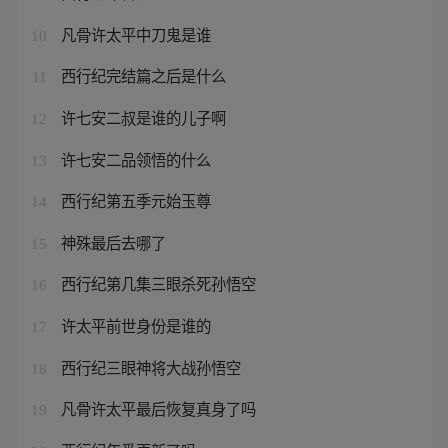
凡骨许太平中刀鬼是谁
10
西行纪完结篇之后是什么
11
许七安二叔是谁的儿子啊
12
许七安二品领悟的什么
13
西行纪第五季元始玉尊
14
神殊最后去哪了
15
西行纪第几集三眼杀死孙悟空
16
许太平前世身份是谁的
17
西行纪三眼神将大战孙悟空
18
凡骨许太平最后恢复真身了吗
19