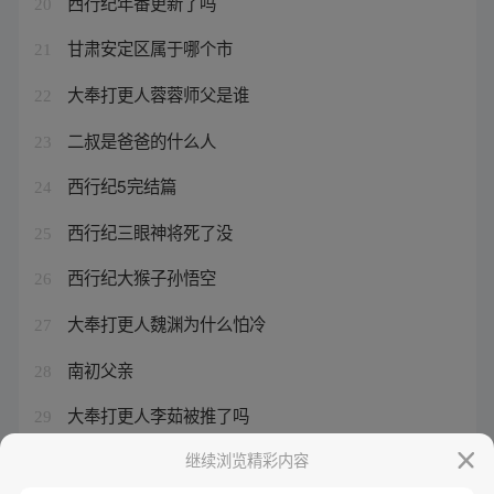
西行纪年番更新了吗
20
甘肃安定区属于哪个市
21
大奉打更人蓉蓉师父是谁
22
二叔是爸爸的什么人
23
西行纪5完结篇
24
西行纪三眼神将死了没
25
西行纪大猴子孙悟空
26
大奉打更人魏渊为什么怕冷
27
南初父亲
28
大奉打更人李茹被推了吗
29
西行纪年番第二部
继续浏览精彩内容
30