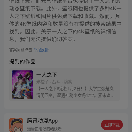
壁纸下载，而元气壁纸平台也提供了一人之下的
动态壁纸下载。此外，壁纸网也提供了多种4K一
人之下壁纸和图片供免费下载和收藏。然而，具
体的4K壁纸内容和数量没有在提供的搜索结果中
找到。因此，关于一人之下的4K壁纸的详细信
息，我们无法提供确切答案。
答案问题点击
举报反馈
提到的作品
一人之下
米橙子 · 战斗 · 搞笑
【一人之下6定档1月2日！】大学生张楚岚
清明回乡，遭遇神秘少女冯宝宝。素未谋面
的冯宝宝却对张楚岚异常熟悉，并将其带去
自己打工的快递公司。为了帮冯宝宝寻找她
的身世，也为了查清自己与爷爷身上的秘
腾讯动漫App
密，张楚岚的生活被彻底颠覆，与冯宝宝一
立即下载
同踏上“异人”之旅。
海量正版漫画畅快看